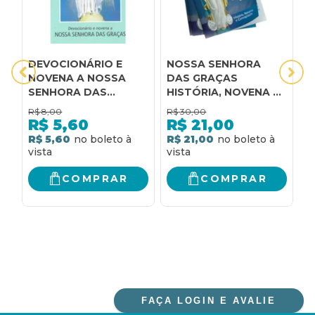
DEVOCIONÁRIO E
NOSSA SENHORA
N
NOVENA A NOSSA
DAS GRAÇAS
D
SENHORA DAS
HISTÓRIA, NOVENA E
M
GRAÇAS
CONSAGRAÇÃO
M
R$
8,00
R$
30,00
R
E
R$
5,60
R$
21,00
D
R$ 5,60
R$ 21,00
R
COMPRAR
COMPRAR
FAÇA LOGIN E AVALIE