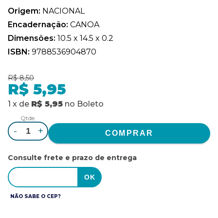
Origem:
NACIONAL
Encadernação:
CANOA
Dimensões:
10.5 x 14.5 x 0.2
ISBN:
9788536904870
R$ 8,50
R$ 5,95
1
x
de
R$ 5,95
no
Boleto
Qtde.
-
+
Consulte frete e prazo de entrega
NÃO SABE O CEP?