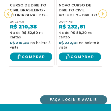
CURSO DE DIREITO
NOVO CURSO DE
C
CIVIL BRASILEIRO -
DIREITO CIVIL
C
TEORIA GERAL DO
VOLUME 7 - DIREITO
T
DIREITO CIVIL - VOL.1
DAS SUCESSÕES - 10ª
O
R$
247,50
R$
273,90
R
- 40ª EDIÇÃO 2023
EDIÇÃO 2023
-
R$
210,38
R$
232,81
4
x
de
R$ 52,60
4
x
de
R$ 58,20
4
R$ 210,38
R$ 232,81
R
COMPRAR
COMPRAR
FAÇA LOGIN E AVALIE