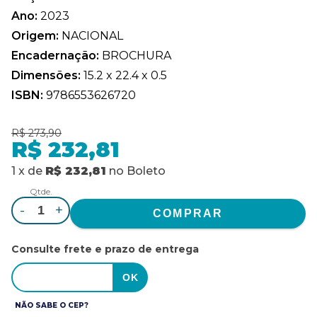
Ano:
2023
Origem:
NACIONAL
Encadernação:
BROCHURA
Dimensões:
15.2 x 22.4 x 0.5
ISBN:
9786553626720
R$ 273,90
R$ 232,81
1
x
de
R$ 232,81
no
Boleto
Qtde.
-
+
Consulte frete e prazo de entrega
NÃO SABE O CEP?