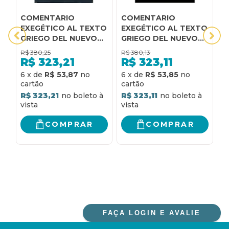
COMENTARIO
COMENTARIO
C
EXEGÉTICO AL TEXTO
EXEGÉTICO AL TEXTO
E
GRIEGO DEL NUEVO
GRIEGO DEL NUEVO
G
TESTAMENTO - 1 Y 2
TESTAMENTO - 1 Y 2
T
R$
380,25
R$
380,13
R
PEDRO
TESALONICENSES
T
R$
323,21
R$
323,11
F
6
x
de
R$ 53,87
6
x
de
R$ 53,85
6
R$ 323,21
R$ 323,11
R
COMPRAR
COMPRAR
FAÇA LOGIN E AVALIE