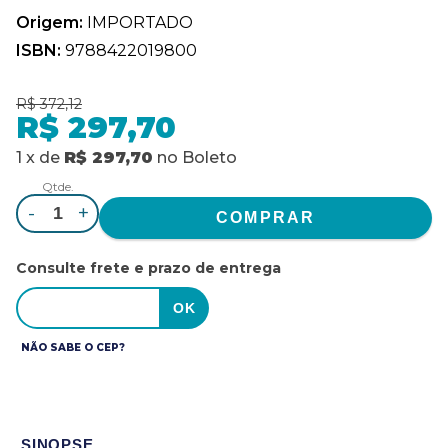
Origem:
IMPORTADO
ISBN:
9788422019800
R$ 372,12
R$ 297,70
1
x
de
R$ 297,70
no
Boleto
Qtde.
-
+
Consulte frete e prazo de entrega
NÃO SABE O CEP?
SINOPSE