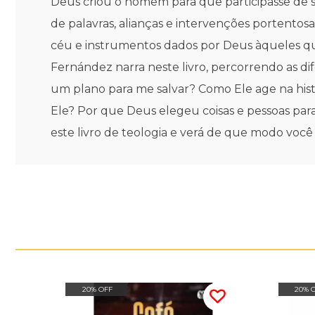
Deus criou o homem para que participasse de s
de palavras, alianças e intervenções portentosa
céu e instrumentos dados por Deus àqueles que 
Fernández narra neste livro, percorrendo as d
um plano para me salvar? Como Ele age na hist
Ele? Por que Deus elegeu coisas e pessoas par
este livro de teologia e verá de que modo voc
20% OFF
20% 