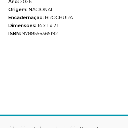
Ano:
2026
Origem:
NACIONAL
Encadernação:
BROCHURA
Dimensões:
14 x 1 x 21
ISBN:
9788556385192