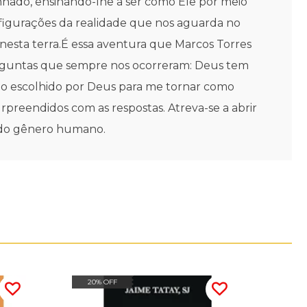
nhado, ensinando-lhe a ser como Ele por meio
prefigurações da realidade que nos aguarda no
nesta terra.É essa aventura que Marcos Torres
 perguntas que sempre nos ocorreram: Deus tem
eio escolhido por Deus para me tornar como
preendidos com as respostas. Atreva-se a abrir
o do gênero humano.
20% OFF
20