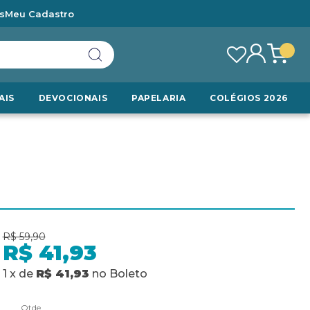
s
Meu Cadastro
AIS
DEVOCIONAIS
PAPELARIA
COLÉGIOS 2026
R$ 59,90
R$ 41,93
1
x
de
R$ 41,93
no
Boleto
Qtde.