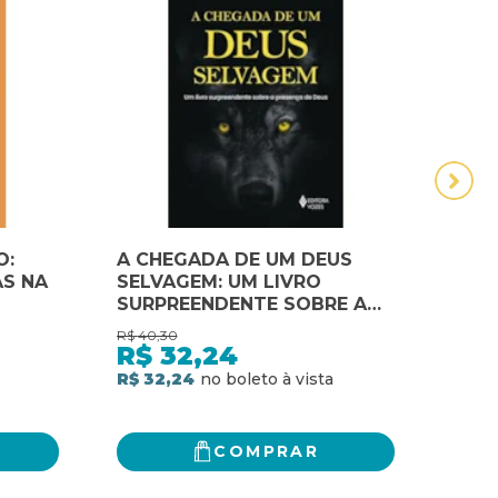
O:
A CHEGADA DE UM DEUS
A es
S NA
SELVAGEM: UM LIVRO
vont
SURPREENDENTE SOBRE A
mini
PRESENÇA DE DEUS
vont
R$
40,30
R$
49,
mini
R$
32,24
R$
R$ 32,24
R$ 3
COMPRAR