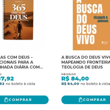
IAS COM DEUS -
A BUSCA DO DEUS VIV
IONAIS PARA A
MAPEANDO FRONTEIRA
NHADA DIÁRIA COM
TEOLOGIA DE DEUS
- VOL. V
0
R$
105,00
87,92
R$
84,00
92
R$ 84,00
COMPRAR
COMPRAR