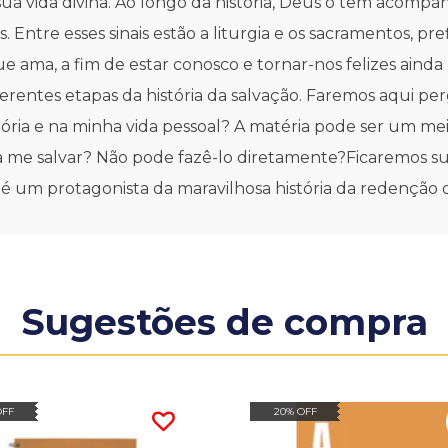
ua vida divina. Ao longo da história, Deus o tem acompa
s. Entre esses sinais estão a liturgia e os sacramentos, 
ama, a fim de estar conosco e tornar-nos felizes ainda 
iferentes etapas da história da salvação. Faremos aqui
ória e na minha vida pessoal? A matéria pode ser um m
a me salvar? Não pode fazê-lo diretamente?Ficaremos sur
ê é um protagonista da maravilhosa história da redençã
Sugestões de compra
OFF
20% OFF