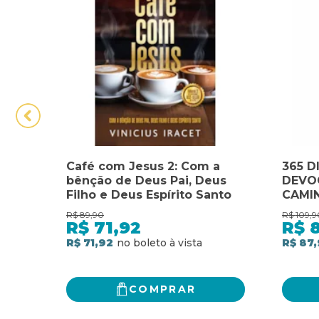
Café com Jesus 2: Com a
365 D
bênção de Deus Pai, Deus
DEVOC
Filho e Deus Espírito Santo
CAMI
DEUS 
R$
89,90
R$
109,9
R$
71,92
R$
R$ 71,92
R$ 87,
COMPRAR