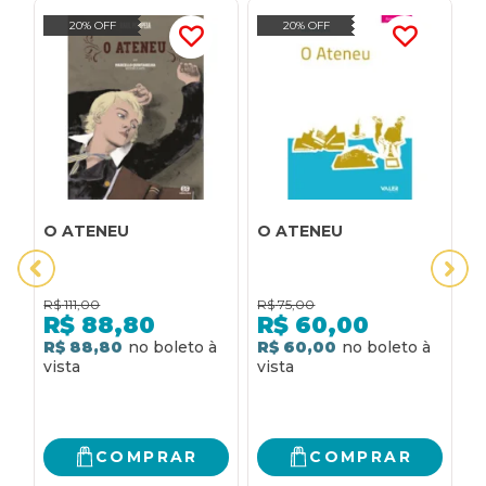
20% OFF
20% OFF
O ATENEU
O ATENEU
O
R$
111,00
R$
75,00
R
R$
88,80
R$
60,00
R$ 88,80
R$ 60,00
R
COMPRAR
COMPRAR