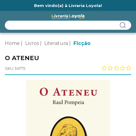
Bem vindo(a) à Livraria Loyola!
Ainda não tem cadastro na Livraria Loyola?
Home
Livros
Literatura
Ficção
O ATENEU
SKU 34775