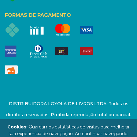
FORMAS DE PAGAMENTO
DISTRIBUIDORA LOYOLA DE LIVROS LTDA. Todos os
direitos reservados. Proibida reprodução total ou parcial.
Preços e estoque sujeito a alterações sem aviso prévio.
Cookies:
Guardamos estatísticas de visitas para melhorar
sua experiência de navegação. Ao continuar navegando,
67.946.814/0001-94 - LOJA - Rua Senador Feijó - São