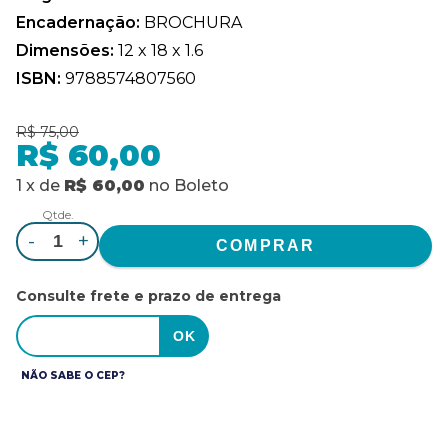
Encadernação:
BROCHURA
Dimensões:
12 x 18 x 1.6
ISBN:
9788574807560
R$ 75,00
R$ 60,00
1
x
de
R$ 60,00
no
Boleto
Qtde.
-
+
Consulte frete e prazo de entrega
NÃO SABE O CEP?