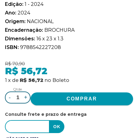
Edição:
1 - 2024
Ano:
2024
Origem:
NACIONAL
Encadernação:
BROCHURA
Dimensões:
16 x 23 x 1.3
ISBN:
9788542227208
R$ 70,90
R$ 56,72
1
x
de
R$ 56,72
no
Boleto
Qtde.
-
+
Consulte frete e prazo de entrega