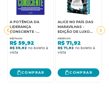
A POTÊNCIA DA
ALICE NO PAÍS DAS
D
LIDERANÇA
MARAVILHAS -
C
CONSCIENTE -
EDIÇÃO DE LUXO
M
EDIÇÃO REVISTA E
BILÍNGUE: EDIÇÃO
A
R$
74,90
R$
89,90
R
ATUALIZADA: COMO
PORTUGUÊS E INGLÊS
R$
59,92
R$
71,92
DESENVOLVER UMA
R$ 59,92
R$ 71,92
R
CULTURA QUE
POTENCIALIZA
RESULTADOS E
AMPLIA SUA
RELEVÂNCIA E
COMPRAR
COMPRAR
IMPACTO COMO
LÍDER