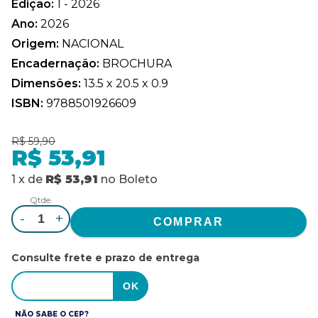
Edição:
1 - 2026
Ano:
2026
Origem:
NACIONAL
Encadernação:
BROCHURA
Dimensões:
13.5 x 20.5 x 0.9
ISBN:
9788501926609
R$ 59,90
R$ 53,91
1
x
de
R$ 53,91
no
Boleto
Qtde.
-
+
Consulte frete e prazo de entrega
NÃO SABE O CEP?