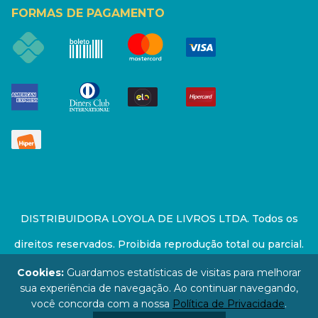
FORMAS DE PAGAMENTO
DISTRIBUIDORA LOYOLA DE LIVROS LTDA. Todos os
direitos reservados. Proibida reprodução total ou parcial.
Preços e estoque sujeito a alterações sem aviso prévio.
Cookies:
Guardamos estatísticas de visitas para melhorar
sua experiência de navegação. Ao continuar navegando,
67.946.814/0001-94 - LOJA - Rua Senador Feijó - São
você concorda com a nossa
Política de Privacidade
.