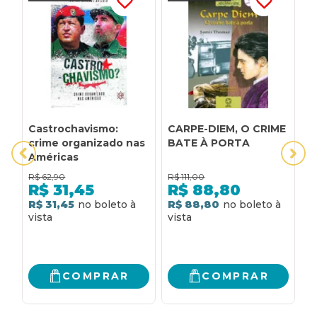
Castrochavismo:
CARPE-DIEM, O CRIME
B
crime organizado nas
BATE À PORTA
E
Américas
L
C
R$
62,90
R$
111,00
R
R
R$
31,45
R$
88,80
M
R$ 31,45
R$ 88,80
3
R
COMPRAR
COMPRAR