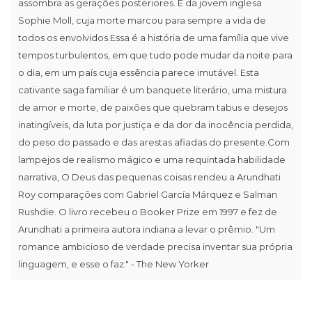
assombra as gerações posteriores. E da jovem inglesa
Sophie Moll, cuja morte marcou para sempre a vida de
todos os envolvidos.Essa é a história de uma família que vive
tempos turbulentos, em que tudo pode mudar da noite para
o dia, em um país cuja essência parece imutável. Esta
cativante saga familiar é um banquete literário, uma mistura
de amor e morte, de paixões que quebram tabus e desejos
inatingíveis, da luta por justiça e da dor da inocência perdida,
do peso do passado e das arestas afiadas do presente.Com
lampejos de realismo mágico e uma requintada habilidade
narrativa, O Deus das pequenas coisas rendeu a Arundhati
Roy comparações com Gabriel García Márquez e Salman
Rushdie. O livro recebeu o Booker Prize em 1997 e fez de
Arundhati a primeira autora indiana a levar o prêmio. "Um
romance ambicioso de verdade precisa inventar sua própria
linguagem, e esse o faz." - The New Yorker