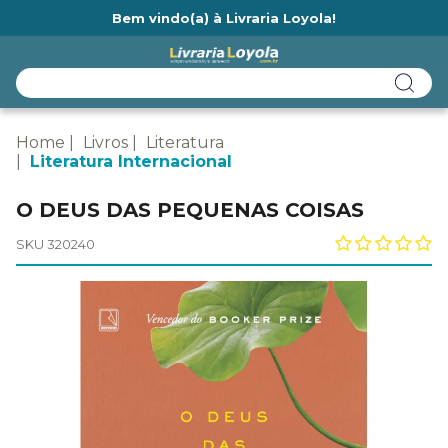
Bem vindo(a) à Livraria Loyola!
Ainda não tem cadastro na Livraria Loyola?
Home
Livros
Literatura
Literatura Internacional
O DEUS DAS PEQUENAS COISAS
SKU 320240