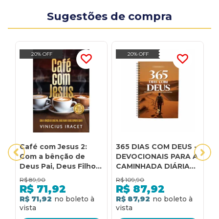
Sugestões de compra
20% OFF
20% OFF
Café com Jesus 2:
365 DIAS COM DEUS -
A
Com a bênção de
DEVOCIONAIS PARA A
V
Deus Pai, Deus Filho e
CAMINHADA DIÁRIA
F
Deus Espírito Santo
COM DEUS - VOL. V
T
R$
89,90
R$
109,90
R
R$
71,92
R$
87,92
R$ 71,92
R$ 87,92
R