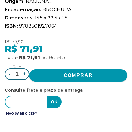
Origem:
NACIONAL
Encadernação:
BROCHURA
Dimensões:
15.5 x 22.5 x 1.5
ISBN:
9788501927064
R$ 79,90
R$ 71,91
1
x
de
R$ 71,91
no
Boleto
Qtde.
-
+
Consulte frete e prazo de entrega
NÃO SABE O CEP?