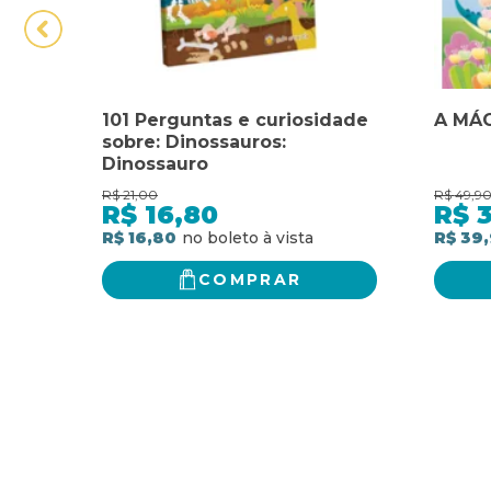
101 Perguntas e curiosidade
A MÁ
sobre: Dinossauros:
Dinossauro
R$
21,00
R$
49,9
R$
16,80
R$
R$ 16,80
R$ 39
COMPRAR