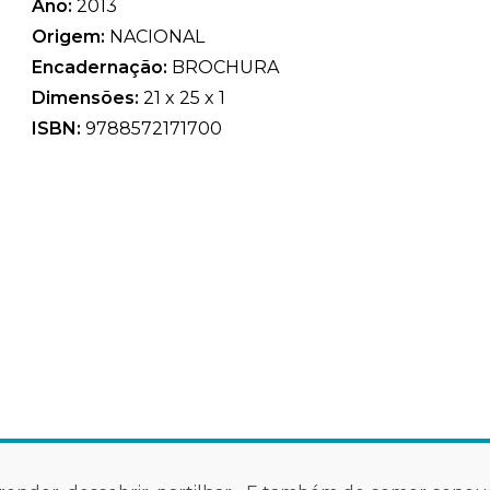
Ano:
2013
Origem:
NACIONAL
Encadernação:
BROCHURA
Dimensões:
21 x 25 x 1
ISBN:
9788572171700