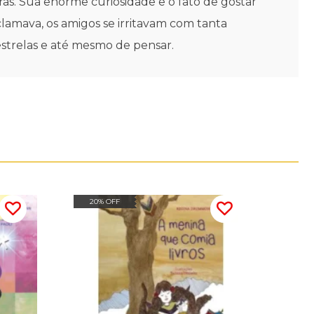
as. Sua enorme curiosidade e o fato de gostar
clamava, os amigos se irritavam com tanta
estrelas e até mesmo de pensar.
20% OFF
20