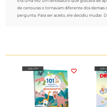
Era uma vez um dinossauro que gostava de apre
de cenouras o tornavam diferente dos demais di
pergunta. Para ser aceito, ele decidiu mudar. 
20% OFF
20% 