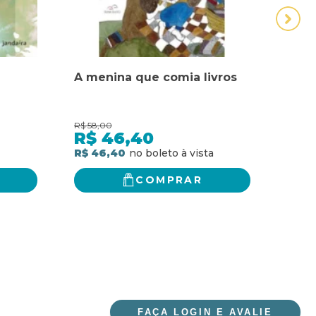
A menina que comia livros
ABR
DIN
R$
58,00
R$
49,
R$
46,40
R$
R$ 46,40
R$ 3
COMPRAR
FAÇA LOGIN E AVALIE