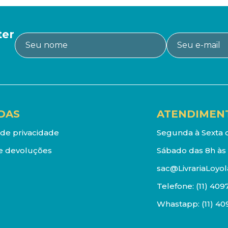
ter
DAS
ATENDIMEN
a de privacidade
Segunda à Sexta d
e devoluções
Sábado das 8h às 
sac@LivrariaLoyol
Telefone:
(11) 409
Whastapp:
(11) 4