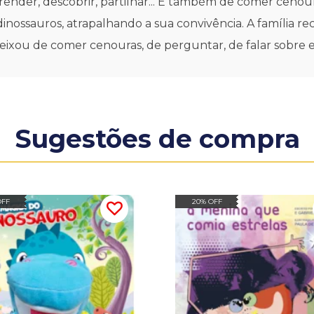
nder, descobrir, partilhar... E também de comer cenour
nossauros, atrapalhando a sua convivência. A família re
Deixou de comer cenouras, de perguntar, de falar sobre 
Sugestões de compra
OFF
20% OFF