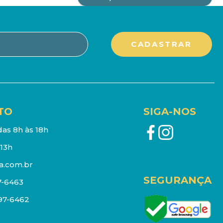
TO
SIGA-NOS
as 8h às 18h
13h
a.com.br
SEGURANÇA
7-6463
097-6462