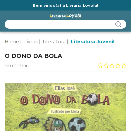
Bem vindo(a) à Livraria Loyola!
Ainda não tem cadastro na Livraria Loyola?
Home
Livros
Literatura
Literatura Juvenil
O DONO DA BOLA
SKU BE3398