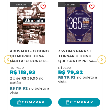
20% OFF
20% OFF
ABUSADO - O DONO
365 DIAS PARA SE
A
DO MORRO DONA
TORNAR O DONO
C
MARTA: O DONO DO
QUE SUA EMPRESA
B
MORRO DONA MARTA
PRECISA
R$
149,90
R$
99,90
R
R$
119,92
R$
79,92
R$ 79,92
R
2
x
de
R$ 59,96
R$ 119,92
COMPRAR
COMPRAR