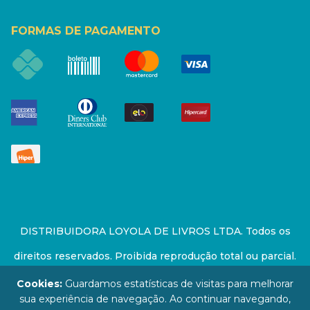
FORMAS DE PAGAMENTO
DISTRIBUIDORA LOYOLA DE LIVROS LTDA. Todos os
direitos reservados. Proibida reprodução total ou parcial.
Preços e estoque sujeito a alterações sem aviso prévio.
Cookies:
Guardamos estatísticas de visitas para melhorar
sua experiência de navegação. Ao continuar navegando,
67.946.814/0001-94 - LOJA - Rua Senador Feijó - São