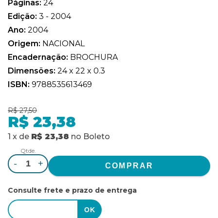
Páginas:
24
Edição:
3 - 2004
Ano:
2004
Origem:
NACIONAL
Encadernação:
BROCHURA
Dimensões:
24 x 22 x 0.3
ISBN:
9788535613469
R$ 27,50
R$ 23,38
1
x
de
R$ 23,38
no
Boleto
Qtde.
-
+
Consulte frete e prazo de entrega