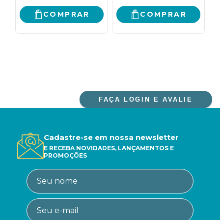
COMEÇAR A VIVER
I
C
COMPRAR
COMPRAR
P
FAÇA LOGIN E AVALIE
Cadastre-se em nossa newsletter
E RECEBA NOVIDADES, LANÇAMENTOS E
PROMOÇÕES