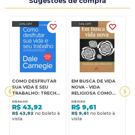
Sugestões de compra
20% OFF
14% OFF
COMO DESFRUTAR
EM BUSCA DE VIDA
I
SUA VIDA E SEU
NOVA - VIDA
A
TRABALHO: TRECHOS
RELIGIOSA COMO
L
SELECIONADOS DE
EXIGENCIA.. - 2ª
Q
R$
54,90
R$
11,30
R
COMO FAZER AMIGOS
R
R$
43,92
R$
9,61
E INFLUENCIAR
C
R$ 43,92
R$ 9,61
2
PESSOAS E COMO
R
EVITAR
E
R
PREOCUPAÇÕES E
A