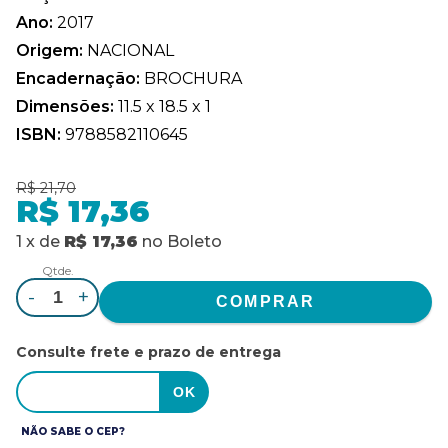
Ano:
2017
Origem:
NACIONAL
Encadernação:
BROCHURA
Dimensões:
11.5 x 18.5 x 1
ISBN:
9788582110645
R$ 21,70
R$ 17,36
1
x
de
R$ 17,36
no
Boleto
Qtde.
-
+
Consulte frete e prazo de entrega
NÃO SABE O CEP?