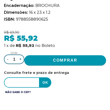
Encadernação:
BROCHURA
Dimensões:
16 x 23 x 1.2
ISBN:
9788558890625
R$ 69,90
R$ 55,92
1
x
de
R$ 55,92
no
Boleto
Qtde.
-
+
Consulte frete e prazo de entrega
NÃO SABE O CEP?