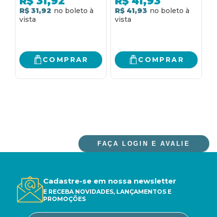
R$
31,92
R$
41,93
R$ 31,92
R$ 41,93
2
R
COMPRAR
COMPRAR
FAÇA LOGIN E AVALIE
Cadastre-se em nossa newsletter
E RECEBA NOVIDADES, LANÇAMENTOS E
PROMOÇÕES