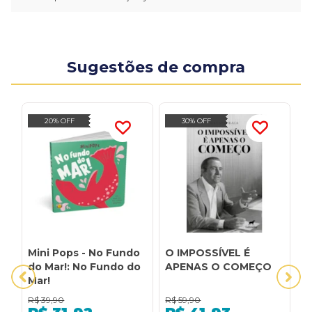
Sugestões de compra
20% OFF
30% OFF
Mini Pops - No Fundo
O IMPOSSÍVEL É
1
do Mar!: No Fundo do
APENAS O COMEÇO
B
Mar!
D
A
R$
39,90
R$
59,90
R