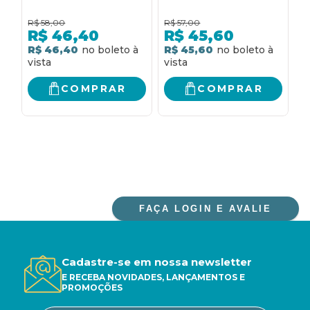
R$
58,00
R$
57,00
R
R$
46,40
R$
45,60
R$ 46,40
R$ 45,60
R
COMPRAR
COMPRAR
FAÇA LOGIN E AVALIE
Cadastre-se em nossa newsletter
E RECEBA NOVIDADES, LANÇAMENTOS E
PROMOÇÕES