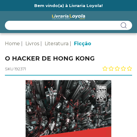
Bem vindo(a) à Livraria Loyola!
Ainda não tem cadastro na Livraria Loyola?
Home
Livros
Literatura
Ficção
O HACKER DE HONG KONG
SKU 192371