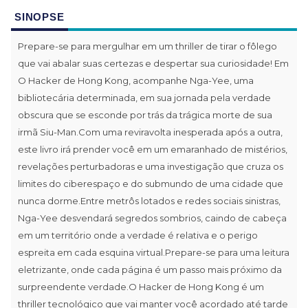
SINOPSE
Prepare-se para mergulhar em um thriller de tirar o fôlego
que vai abalar suas certezas e despertar sua curiosidade! Em
O Hacker de Hong Kong, acompanhe Nga-Yee, uma
bibliotecária determinada, em sua jornada pela verdade
obscura que se esconde por trás da trágica morte de sua
irmã Siu-Man.Com uma reviravolta inesperada após a outra,
este livro irá prender você em um emaranhado de mistérios,
revelações perturbadoras e uma investigação que cruza os
limites do ciberespaço e do submundo de uma cidade que
nunca dorme.Entre metrôs lotados e redes sociais sinistras,
Nga-Yee desvendará segredos sombrios, caindo de cabeça
em um território onde a verdade é relativa e o perigo
espreita em cada esquina virtual.Prepare-se para uma leitura
eletrizante, onde cada página é um passo mais próximo da
surpreendente verdade.O Hacker de Hong Kong é um
thriller tecnológico que vai manter você acordado até tarde