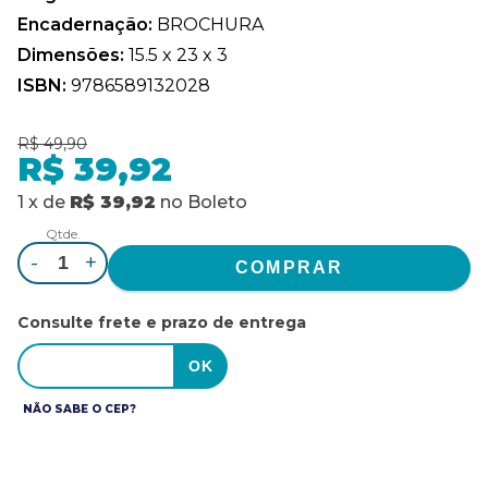
Encadernação:
BROCHURA
Dimensões:
15.5 x 23 x 3
ISBN:
9786589132028
R$ 49,90
R$ 39,92
1
x
de
R$ 39,92
no
Boleto
Qtde.
-
+
Consulte frete e prazo de entrega
NÃO SABE O CEP?