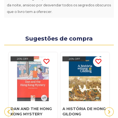
da noite, ansioso por desvendar todos os segredos obscuros
que o livro tem a oferecer.
Sugestões de compra
20% OFF
20% OFF
DAN AND THE HONG
A HISTÓRIA DE HONG
D
KONG MYSTERY
GILDONG