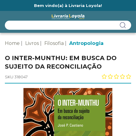
Bem vindo(a) à Livraria Loyola!
Ainda não tem cadastro na Livraria Loyola?
Home
Livros
Filosofia
Antropologia
O INTER-MUNTHU: EM BUSCA DO
SUJEITO DA RECONCILIAÇÃO
SKU 318047