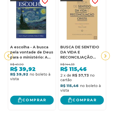
A escolha - A busca
BUSCA DE SENTIDO
E
pela vontade de Deus
DA VIDA E
C
para o ministério: A
RECONCILIAÇÃO
B
busca pela vontade
CRISTÃ - LEITURA
P
R$
49,90
R$
144,33
R
de Deus para o
TEOLÓGICA DO
R$
39,92
R$
115,46
ministério
PENSAMENTO DE
R$ 39,92
R
2
x
de
R$ 57,73
VIKTOR FRANKL
R$ 115,46
COMPRAR
COMPRAR