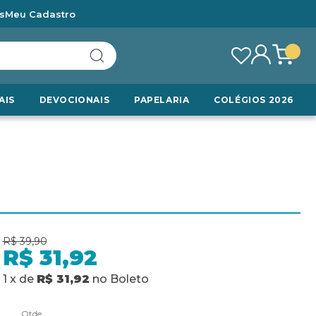
s
Meu Cadastro
AIS
DEVOCIONAIS
PAPELARIA
COLÉGIOS 2026
R$ 39,90
R$ 31,92
1
x
de
R$ 31,92
no
Boleto
Qtde.