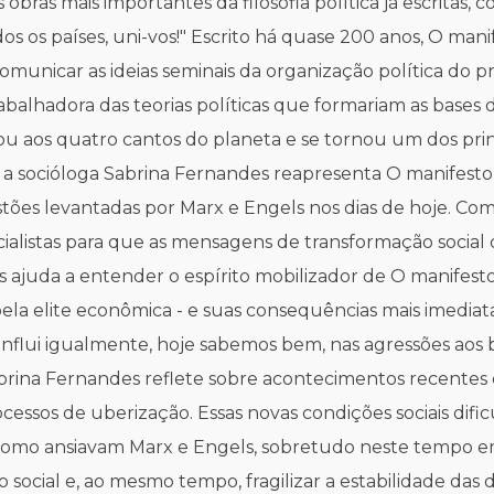
bras mais importantes da filosofia política já escritas, 
os os países, uni-vos!" Escrito há quase 200 anos, O mani
municar as ideias seminais da organização política do p
trabalhadora das teorias políticas que formariam as bas
ou aos quatro cantos do planeta e se tornou um dos pri
a socióloga Sabrina Fernandes reapresenta O manifesto
tões levantadas por Marx e Engels nos dias de hoje. Co
ecialistas para que as mensagens de transformação socia
 ajuda a entender o espírito mobilizador de O manifesto
la elite econômica - e suas consequências mais imediata
 influi igualmente, hoje sabemos bem, nas agressões aos
rina Fernandes reflete sobre acontecimentos recentes q
ssos de uberização. Essas novas condições sociais dific
como ansiavam Marx e Engels, sobretudo neste tempo em 
o social e, ao mesmo tempo, fragilizar a estabilidade das 