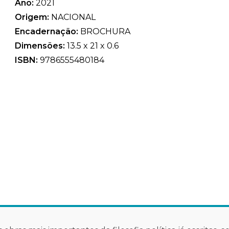
Ano:
2021
Origem:
NACIONAL
Encadernação:
BROCHURA
Dimensões:
13.5 x 21 x 0.6
ISBN:
9786555480184