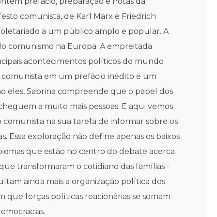
contém prefácio, preparação e notas da
festo comunista, de Karl Marx e Friedrich
roletariado a um público amplo e popular. A
es do comunismo na Europa. A empreitada
ncipais acontecimentos políticos do mundo
 comunista em um prefácio inédito e um
mo eles, Sabrina compreende que o papel dos
l cheguem a muito mais pessoas. E aqui vemos
 comunista na sua tarefa de informar sobre os
s. Essa exploração não define apenas os baixos
 biomas que estão no centro do debate acerca
ue transformaram o cotidiano das famílias -
ultam ainda mais a organização política dos
que forças políticas reacionárias se somam
democracias.