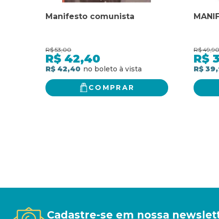
Manifesto comunista
MANI
R$
53,00
R$
49,9
R$
42,40
R$
R$ 42,40
R$ 39
COMPRAR
Cadastre-se em nossa newslet