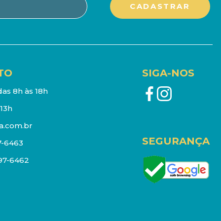
TO
SIGA-NOS
as 8h às 18h
13h
a.com.br
SEGURANÇA
7-6463
097-6462