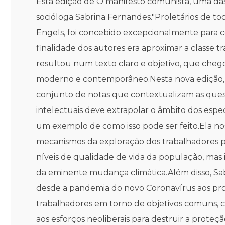
Esta edição de O manifesto comunista, uma das o
socióloga Sabrina Fernandes."Proletários de tod
Engels, foi concebido excepcionalmente para co
finalidade dos autores era aproximar a classe 
resultou num texto claro e objetivo, que cheg
moderno e contemporâneo.Nesta nova edição, 
conjunto de notas que contextualizam as ques
intelectuais deve extrapolar o âmbito dos esp
um exemplo de como isso pode ser feito.Ela nos
mecanismos da exploração dos trabalhadores pe
níveis de qualidade de vida da população, mas
da eminente mudança climática.Além disso, Sab
desde a pandemia do novo Coronavírus aos proce
trabalhadores em torno de objetivos comuns, 
aos esforços neoliberais para destruir a proteçã