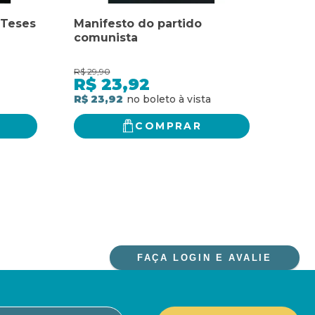
 Teses
Manifesto do partido
Mani
comunista
comu
R$
29,90
R$
98,
R$
23,92
R$
R$ 23,92
R$ 7
COMPRAR
FAÇA LOGIN E AVALIE