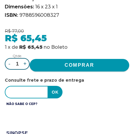
Dimensões:
16 x 23 x 1
ISBN:
9788596008327
R$ 77,00
R$ 65,45
1
x
de
R$ 65,45
no
Boleto
Qtde.
-
+
Consulte frete e prazo de entrega
NÃO SABE O CEP?
SINOPSE