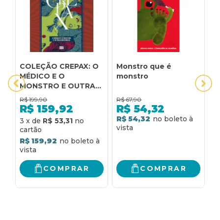
COLEÇÃO CREPAX: O
Monstro que é
O
MÉDICO E O
monstro
M
MONSTRO E OUTRAS
HISTÓRIAS (VOLUME
R$
199,90
R$
67,90
R
ÚNICO)
R$
159,92
R$
54,32
R$ 54,32
R
3
x
de
R$ 53,31
R$ 159,92
COMPRAR
COMPRAR