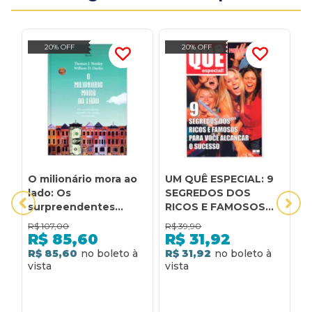
20% OFF
20% OFF
O milionário mora ao
UM QUÊ ESPECIAL: 9
A
lado: Os
SEGREDOS DOS
S
surpreendentes
RICOS E FAMOSOS
R
segredos dos ricaços
PARA VOCÊ
V
R$
107,00
R$
39,90
R
americanos
ALCANÇAR O
A
R$
85,60
R$
31,92
SUCESSO: 9
R
R$ 85,60
R$ 31,92
R
SEGREDOS DOS
V
RICOS E FAMOSOS
A
PARA VOCÊ
ALCANÇAR O