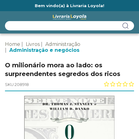
Bem vindo(a) à Livraria Loyola!
Ainda não tem cadastro na Livraria Loyola?
Home
Livros
Administração
Administração e negócios
O milionário mora ao lado: os
surpreendentes segredos dos ricos
SKU 208918