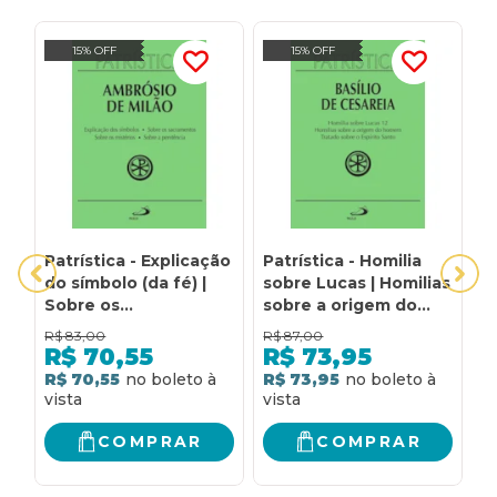
15% OFF
15% OFF
Patrística - Explicação
Patrística - Homilia
S
do símbolo (da fé) |
sobre Lucas | Homilias
D
Sobre os
sobre a origem do
Ó
sacramentos | Sobre
homem | Tratado
D
R$
83,00
R$
87,00
R
os mistérios | Sobre a
sobre o Espírito Santo
S
R$
70,55
R$
73,95
penitência - Vol. 5
- Vol. 14
R$ 70,55
R$ 73,95
R
COMPRAR
COMPRAR