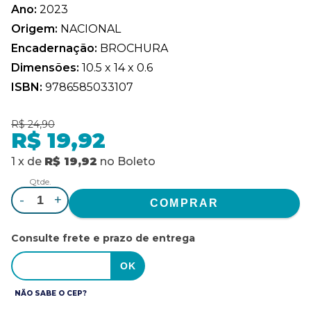
Ano:
2023
Origem:
NACIONAL
Encadernação:
BROCHURA
Dimensões:
10.5 x 14 x 0.6
ISBN:
9786585033107
R$ 24,90
R$ 19,92
1
x
de
R$ 19,92
no
Boleto
Qtde.
-
+
Consulte frete e prazo de entrega
NÃO SABE O CEP?