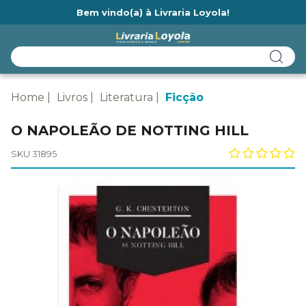
Bem vindo(a) à Livraria Loyola!
Ainda não tem cadastro na Livraria Loyola?
Home
Livros
Literatura
Ficção
O NAPOLEÃO DE NOTTING HILL
SKU 31895