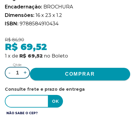
Encadernação:
BROCHURA
Dimensões:
16 x 23 x 1.2
ISBN:
9788584910434
R$ 86,90
R$ 69,52
1
x
de
R$ 69,52
no
Boleto
Qtde.
-
+
Consulte frete e prazo de entrega
NÃO SABE O CEP?