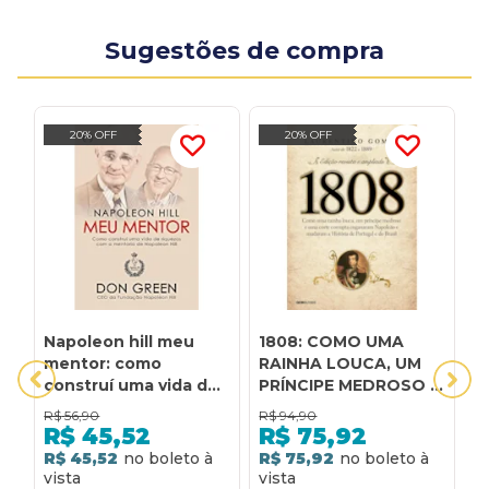
Sugestões de compra
20% OFF
20% OFF
Napoleon hill meu
1808: COMO UMA
1
mentor: como
RAINHA LOUCA, UM
F
construí uma vida de
PRÍNCIPE MEDROSO E
R
riquezas com a
UMA CORTE
R$
56,90
R$
94,90
R
mentoria de
CORRUPTA
R$
45,52
R$
75,92
napoleon hill
ENGANARAM
R$ 45,52
R$ 75,92
R
NAPOLEÃO E