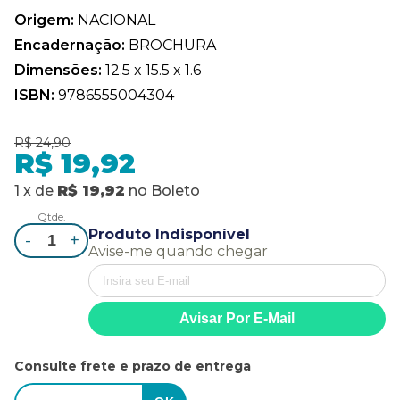
Origem:
NACIONAL
Encadernação:
BROCHURA
Dimensões:
12.5 x 15.5 x 1.6
ISBN:
9786555004304
R$ 24,90
R$ 19,92
1
x
de
R$ 19,92
no
Boleto
Qtde.
Produto Indisponível
-
+
Avise-me quando chegar
Consulte frete e prazo de entrega