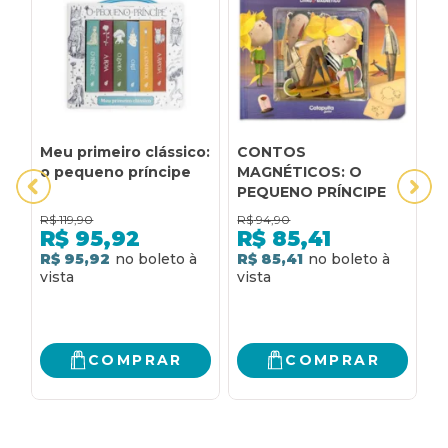
Meu primeiro clássico:
CONTOS
C
o pequeno príncipe
MAGNÉTICOS: O
S
PEQUENO PRÍNCIPE
P
E
R$
119,90
R$
94,90
R
D
R$
95,92
R$
85,41
R$ 95,92
R$ 85,41
R
COMPRAR
COMPRAR