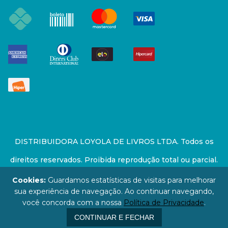
DISTRIBUIDORA LOYOLA DE LIVROS LTDA. Todos os
direitos reservados. Proibida reprodução total ou parcial.
Preços e estoque sujeito a alterações sem aviso prévio.
Cookies:
Guardamos estatísticas de visitas para melhorar
sua experiência de navegação. Ao continuar navegando,
67.946.814/0001-94 - LOJA - Rua Senador Feijó - São
você concorda com a nossa
Política de Privacidade
.
Paulo / SP - CEP: 01006-000
CONTINUAR E FECHAR