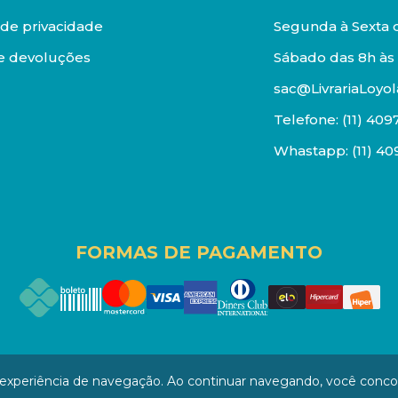
a de privacidade
Segunda à Sexta d
e devoluções
Sábado das 8h às 
sac@LivrariaLoyol
Telefone:
(11) 409
Whastapp:
(11) 4
FORMAS DE PAGAMENTO
os reservados. Proibida reprodução total ou parcial. Pr
a experiência de navegação. Ao continuar navegando, você conc
/0001-94 - LOJA - Rua Senador Feijó - São Paulo / SP - CEP