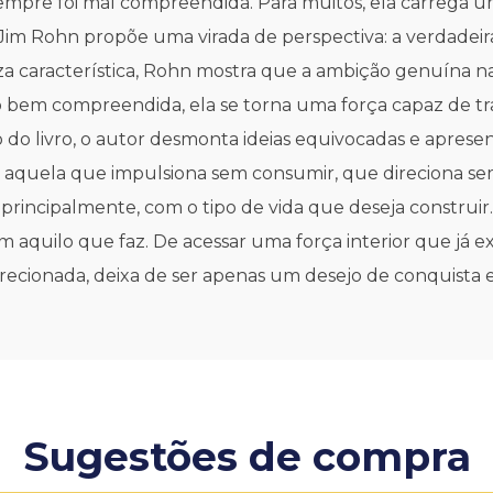
mpre foi mal compreendida. Para muitos, ela carrega um
m Rohn propõe uma virada de perspectiva: a verdadeira 
reza característica, Rohn mostra que a ambição genuína n
o bem compreendida, ela se torna uma força capaz de t
do livro, o autor desmonta ideias equivocadas e apresen
 - aquela que impulsiona sem consumir, que direciona se
principalmente, com o tipo de vida que deseja construir.
m aquilo que faz. De acessar uma força interior que já 
cionada, deixa de ser apenas um desejo de conquista e
Sugestões de compra