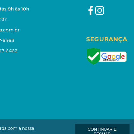
as 8h às 18h
13h
a.com.br
SEGURANÇA
7-6463
097-6462
eços e estoque sujeito a alterações sem aviso prévio.
orda com a nossa
CONTINUAR E
: 01006-000