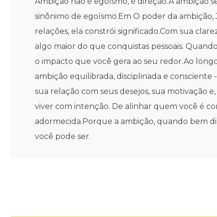
Ambição não é egoísmo, é direção.A ambição se
sinônimo de egoísmo.Em O poder da ambição, Ji
relações, ela constrói significado.Com sua cla
algo maior do que conquistas pessoais. Quand
o impacto que você gera ao seu redor.Ao longo 
ambição equilibrada, disciplinada e consciente
sua relação com seus desejos, sua motivação e, 
viver com intenção. De alinhar quem você é co
adormecida.Porque a ambição, quando bem dire
você pode ser.