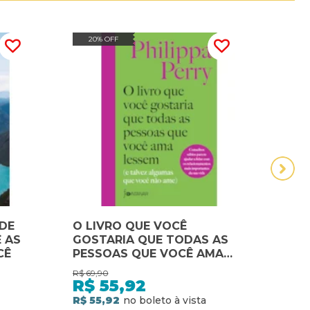
20% OFF
20
 DE
O LIVRO QUE VOCÊ
O PO
 AS
GOSTARIA QUE TODAS AS
VIDA
CÊ
PESSOAS QUE VOCÊ AMA
E PR
LESSEM: (E TALVEZ
DES
R$
69,90
R$
49,
ALGUMAS QUE VOCÊ NÃO
PODE
R$
55,92
R$
AME)
VOC
R$ 55,92
R$ 3