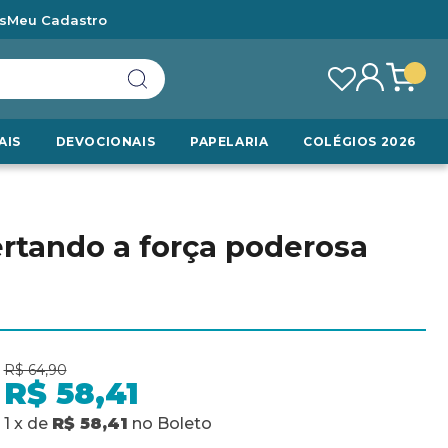
s
Meu Cadastro
AIS
DEVOCIONAIS
PAPELARIA
COLÉGIOS 2026
rtando a força poderosa
R$ 64,90
R$ 58,41
1
x
de
R$ 58,41
no
Boleto