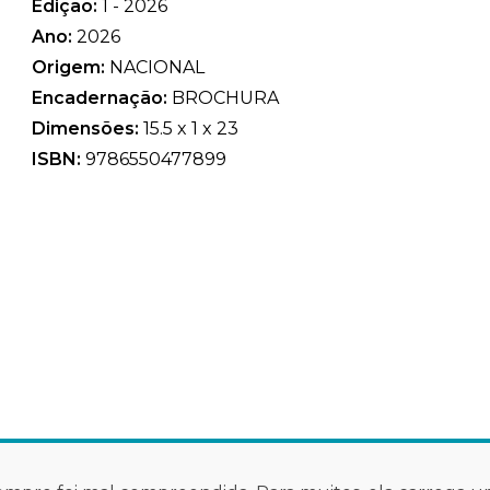
Edição:
1 - 2026
Ano:
2026
Origem:
NACIONAL
Encadernação:
BROCHURA
Dimensões:
15.5 x 1 x 23
ISBN:
9786550477899