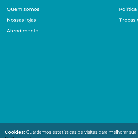
Quem somos
Polític
Nossas lojas
Trocas 
Atendimento
DISTRIBUIDORA LOYOLA DE LIVROS LTDA. Todos os direit
Cookies:
Guardamos estatísticas de visitas para melhorar su
67.946.814