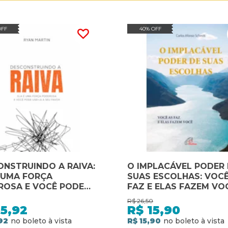
OFF
40% OFF
NSTRUINDO A RAIVA:
O IMPLACÁVEL PODER
 UMA FORÇA
SUAS ESCOLHAS: VOCÊ
ROSA E VOCÊ PODE
FAZ E ELAS FAZEM VO
A A SEU FAVOR
R$
26,50
5,92
R$
15,90
92
R$ 15,90