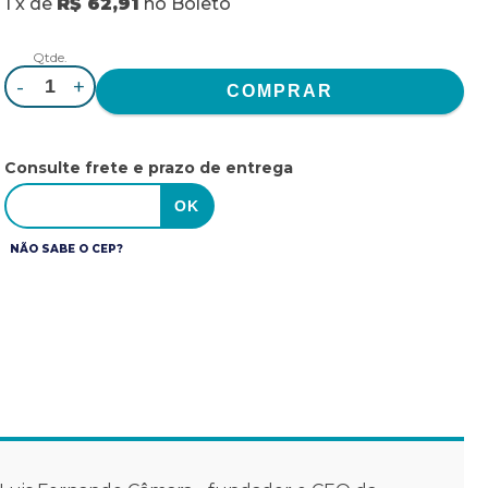
1
x
de
R$ 62,91
no
Boleto
Qtde.
-
+
Consulte frete e prazo de entrega
NÃO SABE O CEP?