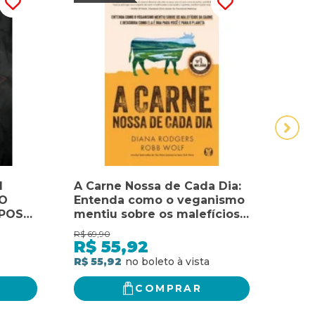
M
A Carne Nossa de Cada Dia:
ASS
MO
Entenda como o veganismo
SUA
IPOS
mentiu sobre os malefícios
NÃO
TRUIR
da carne e descubra como
DE 
R$
69,90
R$
74,
ESSO
ela é boa para você e para o
A PR
R$
55,92
R$
M UMA
planeta.
TEC
R$ 55,92
R$ 5
PAR
VOC
COMPRAR