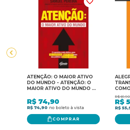
ATENÇÃO: O MAIOR ATIVO
ALEGR
DO MUNDO - ATENÇÃO: O
TRAN
MAIOR ATIVO DO MUNDO O
COMO
CAMINHO MAIS EFETIVO
INTER
R$
69,90
PARA SER CONHECIDO,
INTER
R$
74,90
R$
5
GERAR VALOR PARA SEU
INESQ
R$ 74,90
R$ 55,
PÚBLICO, GANHAR DINHEIRO
ENGAJ
POTEN
COMPRAR
PROC
APRE