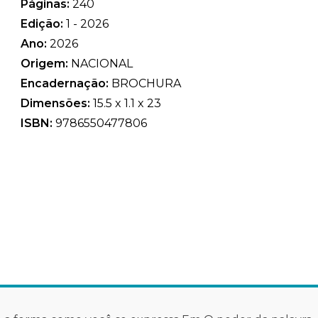
Páginas:
240
Edição:
1 - 2026
Ano:
2026
Origem:
NACIONAL
Encadernação:
BROCHURA
Dimensões:
15.5 x 1.1 x 23
ISBN:
9786550477806