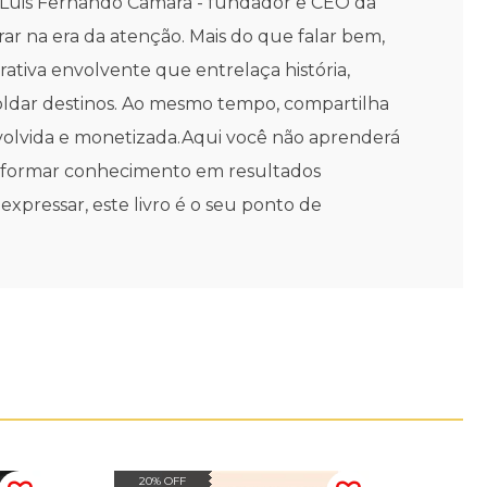
 Luis Fernando Câmara - fundador e CEO da
rar na era da atenção. Mais do que falar bem,
rativa envolvente que entrelaça história,
moldar destinos. Ao mesmo tempo, compartilha
nvolvida e monetizada.Aqui você não aprenderá
transformar conhecimento em resultados
xpressar, este livro é o seu ponto de
20% OFF
20