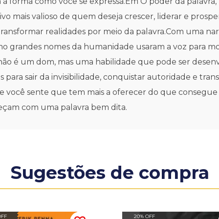
a forma como você se expressa.Em O poder da palavra,
vo mais valioso de quem deseja crescer, liderar e prospe
e transformar realidades por meio da palavra.Com uma nar
a como grandes nomes da humanidade usaram a voz para 
ia não é um dom, mas uma habilidade que pode ser dese
es para sair da invisibilidade, conquistar autoridade e 
a.Se você sente que tem mais a oferecer do que consegue e
meçam com uma palavra bem dita.
Sugestões de compra
OFF
20% OFF