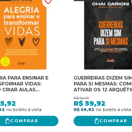
IA PARA ENSINAR E
GUERREIRAS DIZEM SI
SFORMAR VIDAS:
PARA SI MESMAS: CO
 CRIAR AULAS
ATIVAR OS 12 ARQUÉT
ESSANTES,
FEMININOS PARA CONS
R$
74,90
ATIVAS E
UMA JORNADA DE SUC
5,92
R$
59,92
UECÍVEIS PARA
E SE TRANSFORMAR E
92
R$ 59,92
AR SEUS ALUNOS E
MULHER DE IMPACTO
CIALIZAR O
COMPRAR
COMPRAR
ESSO ENSINO-
NDIZAGEM