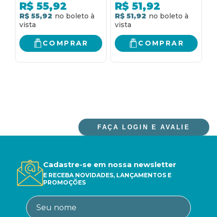
IMPÉRIO PERSA E DA
R$
55,92
R$
51,92
CORTE DA RAINHA
R$ 55,92
R$ 51,92
R
ESTER, DA AUTORA
DE "O PRÍNCIPE
OCULTO"
COMPRAR
COMPRAR
FAÇA LOGIN E AVALIE
Cadastre-se em nossa newsletter
E RECEBA NOVIDADES, LANÇAMENTOS E
PROMOÇÕES