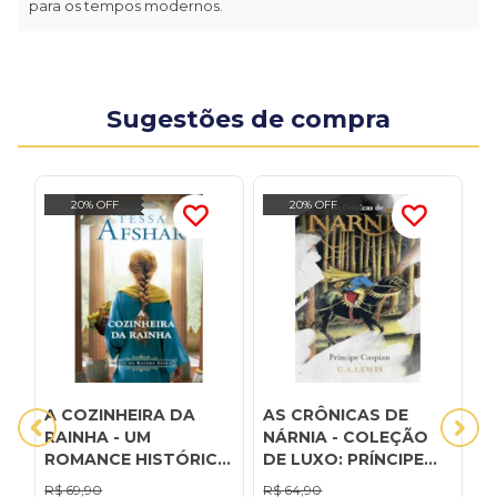
para os tempos modernos.
Sugestões de compra
20% OFF
20% OFF
A COZINHEIRA DA
AS CRÔNICAS DE
C
RAINHA - UM
NÁRNIA - COLEÇÃO
P
ROMANCE HISTÓRICO
DE LUXO: PRÍNCIPE
NOS BASTIDORES DO
CASPIAN
R$
69,90
R$
64,90
R