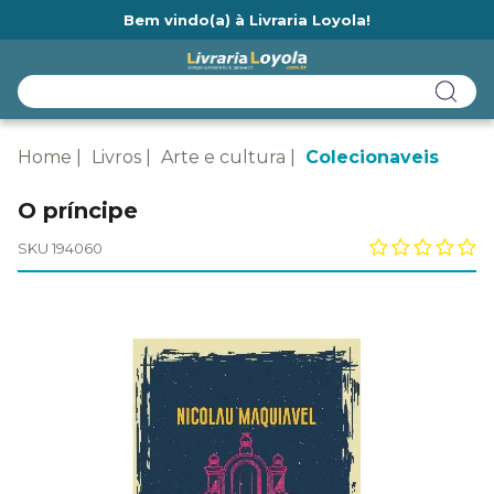
Bem vindo(a) à Livraria Loyola!
Ainda não tem cadastro na Livraria Loyola?
Home
Livros
Arte e cultura
Colecionaveis
O príncipe
SKU 194060