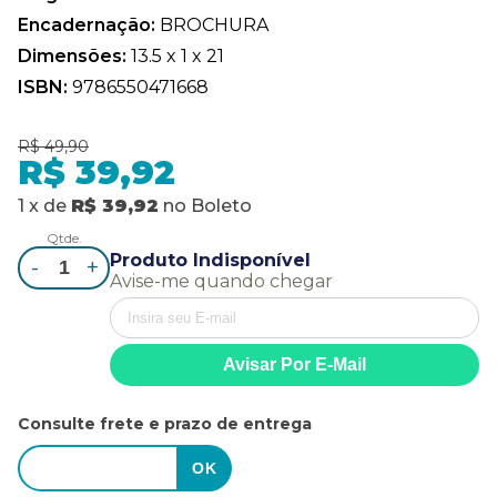
Encadernação:
BROCHURA
Dimensões:
13.5 x 1 x 21
ISBN:
9786550471668
R$ 49,90
R$ 39,92
1
x
de
R$ 39,92
no
Boleto
Qtde.
Produto Indisponível
-
+
Avise-me quando chegar
Consulte frete e prazo de entrega