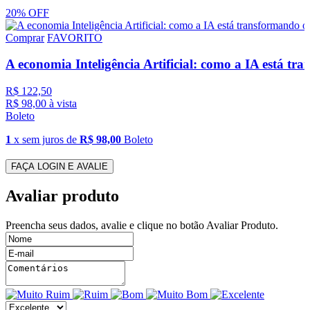
20% OFF
Comprar
FAVORITO
A economia Inteligência Artificial: como a IA está tr
R$
122,50
R$
98,00
à vista
Boleto
1
x sem juros de
R$ 98,00
Boleto
VER DETALHES
FAÇA LOGIN E AVALIE
Comprar
FAVORITO
Avaliar produto
Preencha seus dados, avalie e clique no botão Avaliar Produto.