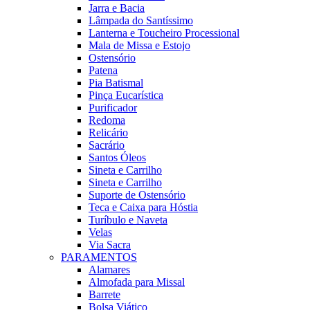
Jarra e Bacia
Lâmpada do Santíssimo
Lanterna e Toucheiro Processional
Mala de Missa e Estojo
Ostensório
Patena
Pia Batismal
Pinça Eucarística
Purificador
Redoma
Relicário
Sacrário
Santos Óleos
Sineta e Carrilho
Sineta e Carrilho
Suporte de Ostensório
Teca e Caixa para Hóstia
Turíbulo e Naveta
Velas
Via Sacra
PARAMENTOS
Alamares
Almofada para Missal
Barrete
Bolsa Viático