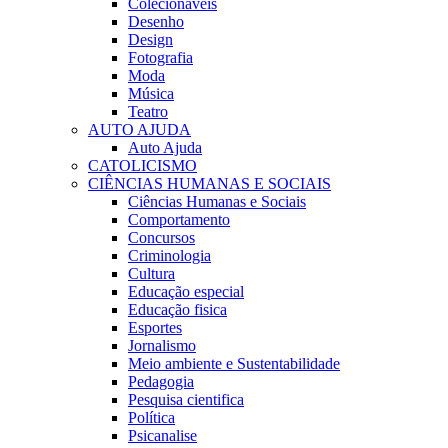
Colecionaveis
Desenho
Design
Fotografia
Moda
Música
Teatro
AUTO AJUDA
Auto Ajuda
CATOLICISMO
CIÊNCIAS HUMANAS E SOCIAIS
Ciências Humanas e Sociais
Comportamento
Concursos
Criminologia
Cultura
Educação especial
Educação fisica
Esportes
Jornalismo
Meio ambiente e Sustentabilidade
Pedagogia
Pesquisa cientifica
Política
Psicanalise