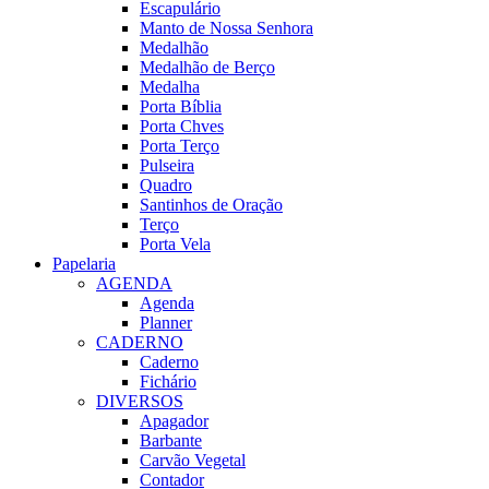
Escapulário
Manto de Nossa Senhora
Medalhão
Medalhão de Berço
Medalha
Porta Bíblia
Porta Chves
Porta Terço
Pulseira
Quadro
Santinhos de Oração
Terço
Porta Vela
Papelaria
AGENDA
Agenda
Planner
CADERNO
Caderno
Fichário
DIVERSOS
Apagador
Barbante
Carvão Vegetal
Contador