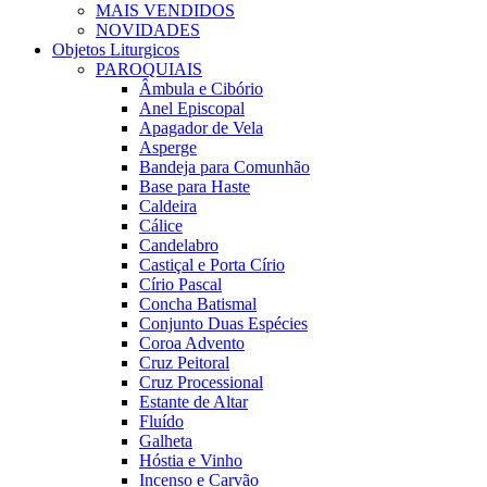
MAIS VENDIDOS
NOVIDADES
Objetos Liturgicos
PAROQUIAIS
Âmbula e Cibório
Anel Episcopal
Apagador de Vela
Asperge
Bandeja para Comunhão
Base para Haste
Caldeira
Cálice
Candelabro
Castiçal e Porta Círio
Círio Pascal
Concha Batismal
Conjunto Duas Espécies
Coroa Advento
Cruz Peitoral
Cruz Processional
Estante de Altar
Fluído
Galheta
Hóstia e Vinho
Incenso e Carvão