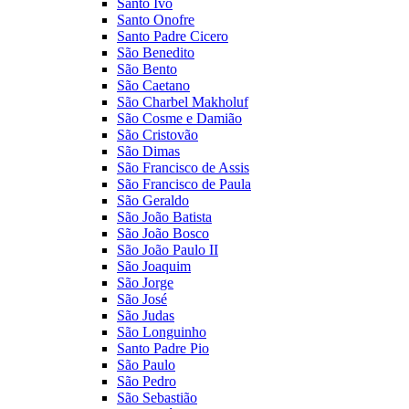
Santo Ivo
Santo Onofre
Santo Padre Cicero
São Benedito
São Bento
São Caetano
São Charbel Makholuf
São Cosme e Damião
São Cristovão
São Dimas
São Francisco de Assis
São Francisco de Paula
São Geraldo
São João Batista
São João Bosco
São João Paulo II
São Joaquim
São Jorge
São José
São Judas
São Longuinho
Santo Padre Pio
São Paulo
São Pedro
São Sebastião