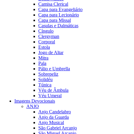
Camisa Clerical
Capa para Evangeliário
Capa para Lecionário
Capa para Missal
Casulas e Dalmáticas
Cíngulo
Clergyman
Corporal
Estola
Jogo de Altar
Mitra
Pala
Pálio e Umbrella
Sobrepeliz
Solidéu
Túnica
Véu de Âmbula
Véu Umeral
Imagens Devocionais
ANJO
Anjo Candelabro
Anjo da Guarda
Anjo Musical
São Gabriel Arcanjo
São Miguel Arcanjo