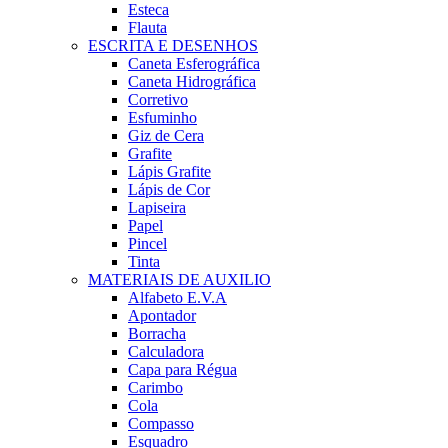
Esteca
Flauta
ESCRITA E DESENHOS
Caneta Esferográfica
Caneta Hidrográfica
Corretivo
Esfuminho
Giz de Cera
Grafite
Lápis Grafite
Lápis de Cor
Lapiseira
Papel
Pincel
Tinta
MATERIAIS DE AUXILIO
Alfabeto E.V.A
Apontador
Borracha
Calculadora
Capa para Régua
Carimbo
Cola
Compasso
Esquadro