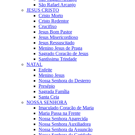
São Rafael Arcanjo
JESUS CRISTO
Cristo Morto
Cristo Redentor
Crucifixo
Jesus Bom Pastor
Jesus Misericordioso
Jesus Ressuscitado
Menino Jesus de Praga
Sagrado Coração de Jesus
Santíssima Trindade
NATAL
Enfeite
Menino Jesus
Nossa Senhora do Desterro
Presépio
Sagrada Família
Santa Ceia
NOSSA SENHORA
Imaculado Coração de Maria
Maria Passa na Frente
Nossa Senhora Aparecida
Nossa Senhora Auxiliadora
Nossa Senhora da Assunção
Nossa Senhora da Caridade