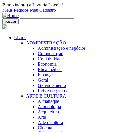
Bem vindo(a) à Livraria Loyola!
Meus Pedidos
Meu Cadastro
buscar
Livros
ADMINISTRAÇÃO
Administração e negócios
Comunicação
Contabilidade
Economia
Ética médica
Finanças
Geral
Gerenciamento
Leis e negócios
ARTE E CULTURA
Almanaque
Arqueologia
Arquitetura
Arte
Arte e cultura
Cinema