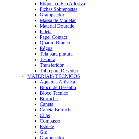
Etiqueta e Fita Adesiva
Fichas Sobrepostas
Grampeador
Massa de Modelar
Material Dourado
Paleta
Papel Contact
Quadro Branco
Régua
Tela para pintura
Tesoura
Transferidor
Tubo para Desenho
MATERIAIS TÉCNICOS
Aquarela Artística
Bloco de Desenho
Bloco Tecnico
Borracha
Caneta
Caneta Borracha
Clips
Compasso
Estilete
Giz
Grampeador