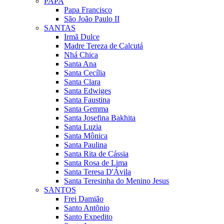
PAPA
Papa Francisco
São João Paulo II
SANTAS
Irmã Dulce
Madre Tereza de Calcutá
Nhá Chica
Santa Ana
Santa Cecília
Santa Clara
Santa Edwiges
Santa Faustina
Santa Gemma
Santa Josefina Bakhita
Santa Luzia
Santa Mônica
Santa Paulina
Santa Rita de Cássia
Santa Rosa de Lima
Santa Teresa D'Ávila
Santa Teresinha do Menino Jesus
SANTOS
Frei Damião
Santo Antõnio
Santo Expedito