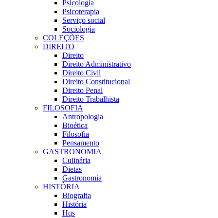
Psicologia
Psicoterapia
Serviço social
Sociologia
COLEÇÕES
DIREITO
Direito
Direito Administrativo
Direito Civil
Direito Constitucional
Direito Penal
Direito Trabalhista
FILOSOFIA
Antropologia
Bioética
Filosofia
Pensamento
GASTRONOMIA
Culinária
Dietas
Gastronomia
HISTÓRIA
Biografia
História
Hqs