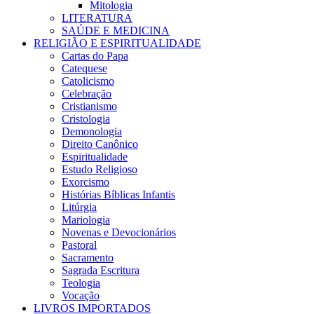
Mitologia
LITERATURA
SAÚDE E MEDICINA
RELIGIÃO E ESPIRITUALIDADE
Cartas do Papa
Catequese
Catolicismo
Celebração
Cristianismo
Cristologia
Demonologia
Direito Canônico
Espiritualidade
Estudo Religioso
Exorcismo
Histórias Bíblicas Infantis
Litúrgia
Mariologia
Novenas e Devocionários
Pastoral
Sacramento
Sagrada Escritura
Teologia
Vocação
LIVROS IMPORTADOS