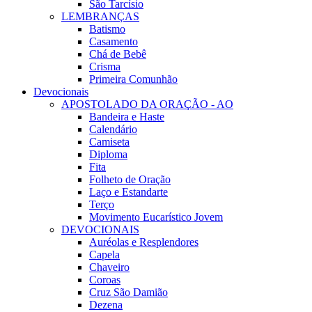
São Tarcísio
LEMBRANÇAS
Batismo
Casamento
Chá de Bebê
Crisma
Primeira Comunhão
Devocionais
APOSTOLADO DA ORAÇÃO - AO
Bandeira e Haste
Calendário
Camiseta
Diploma
Fita
Folheto de Oração
Laço e Estandarte
Terço
Movimento Eucarístico Jovem
DEVOCIONAIS
Auréolas e Resplendores
Capela
Chaveiro
Coroas
Cruz São Damião
Dezena