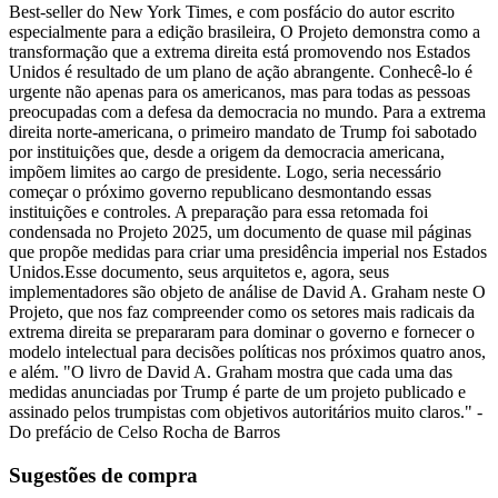
Best-seller do New York Times, e com posfácio do autor escrito
especialmente para a edição brasileira, O Projeto demonstra como a
transformação que a extrema direita está promovendo nos Estados
Unidos é resultado de um plano de ação abrangente. Conhecê-lo é
urgente não apenas para os americanos, mas para todas as pessoas
preocupadas com a defesa da democracia no mundo. Para a extrema
direita norte-americana, o primeiro mandato de Trump foi sabotado
por instituições que, desde a origem da democracia americana,
impõem limites ao cargo de presidente. Logo, seria necessário
começar o próximo governo republicano desmontando essas
instituições e controles. A preparação para essa retomada foi
condensada no Projeto 2025, um documento de quase mil páginas
que propõe medidas para criar uma presidência imperial nos Estados
Unidos.Esse documento, seus arquitetos e, agora, seus
implementadores são objeto de análise de David A. Graham neste O
Projeto, que nos faz compreender como os setores mais radicais da
extrema direita se prepararam para dominar o governo e fornecer o
modelo intelectual para decisões políticas nos próximos quatro anos,
e além. "O livro de David A. Graham mostra que cada uma das
medidas anunciadas por Trump é parte de um projeto publicado e
assinado pelos trumpistas com objetivos autoritários muito claros." -
Do prefácio de Celso Rocha de Barros
Sugestões de compra