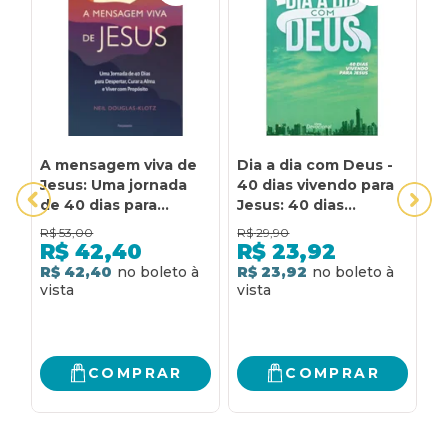
A mensagem viva de
Dia a dia com Deus -
L
Jesus: Uma jornada
40 dias vivendo para
R
de 40 dias para
Jesus: 40 dias
d
despertar, curar a
vivendo para Jesus
p
R$
53,00
R$
29,90
R
alma e viver com
s
R$
42,40
R$
23,92
propósito
R$ 42,40
R$ 23,92
R
COMPRAR
COMPRAR