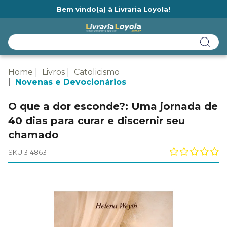
Bem vindo(a) à Livraria Loyola!
Ainda não tem cadastro na Livraria Loyola?
Home
Livros
Catolicismo
Novenas e Devocionários
O que a dor esconde?: Uma jornada de
40 dias para curar e discernir seu
chamado
SKU 314863