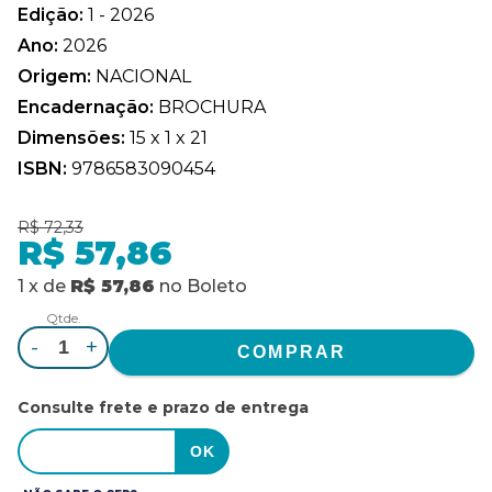
Edição:
1 - 2026
Ano:
2026
Origem:
NACIONAL
Encadernação:
BROCHURA
Dimensões:
15 x 1 x 21
ISBN:
9786583090454
R$ 72,33
R$ 57,86
1
x
de
R$ 57,86
no
Boleto
Qtde.
-
+
Consulte frete e prazo de entrega