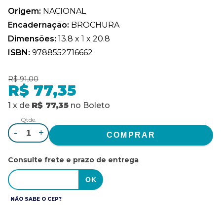
Origem:
NACIONAL
Encadernação:
BROCHURA
Dimensões:
13.8 x 1 x 20.8
ISBN:
9788552716662
R$ 91,00
R$ 77,35
1
x
de
R$ 77,35
no
Boleto
Qtde.
-
+
Consulte frete e prazo de entrega
NÃO SABE O CEP?