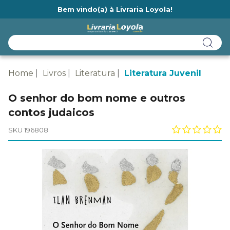
Bem vindo(a) à Livraria Loyola!
Ainda não tem cadastro na Livraria Loyola?
Home
Livros
Literatura
Literatura Juvenil
O senhor do bom nome e outros
contos judaicos
SKU 196808