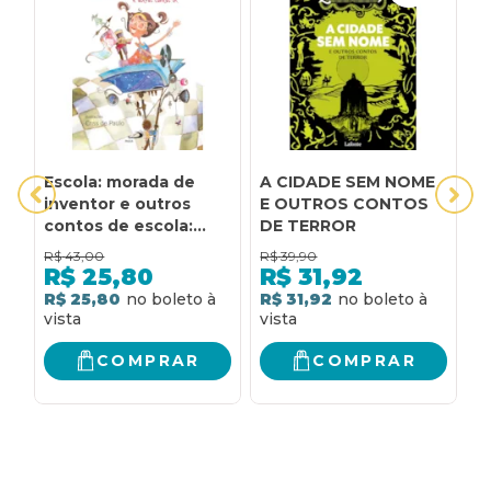
Escola: morada de
A CIDADE SEM NOME
A
inventor e outros
E OUTROS CONTOS
E
contos de escola:
DE TERROR
E
Morada de inventor e
R$
43,00
R$
39,90
R
outros contos de
R$
25,80
R$
31,92
escola
R$ 25,80
R$ 31,92
R
COMPRAR
COMPRAR