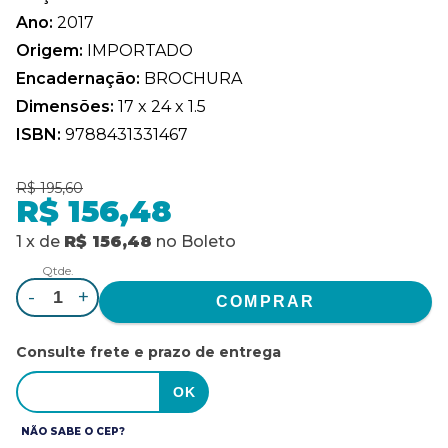
Ano:
2017
Origem:
IMPORTADO
Encadernação:
BROCHURA
Dimensões:
17 x 24 x 1.5
ISBN:
9788431331467
R$ 195,60
R$ 156,48
1
x
de
R$ 156,48
no
Boleto
Qtde.
-
+
Consulte frete e prazo de entrega
NÃO SABE O CEP?