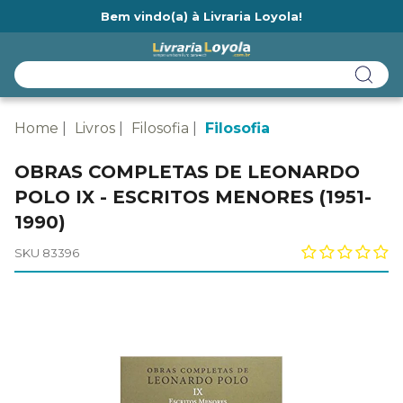
Bem vindo(a) à Livraria Loyola!
Ainda não tem cadastro na Livraria Loyola?
Home
Livros
Filosofia
Filosofia
OBRAS COMPLETAS DE LEONARDO
POLO IX - ESCRITOS MENORES (1951-
1990)
SKU 83396