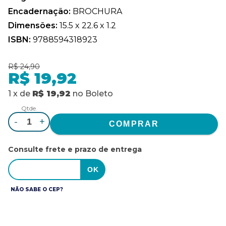
Encadernação:
BROCHURA
Dimensões:
15.5 x 22.6 x 1.2
ISBN:
9788594318923
R$ 24,90
R$ 19,92
1
x
de
R$ 19,92
no
Boleto
Qtde.
-
+
Consulte frete e prazo de entrega
NÃO SABE O CEP?