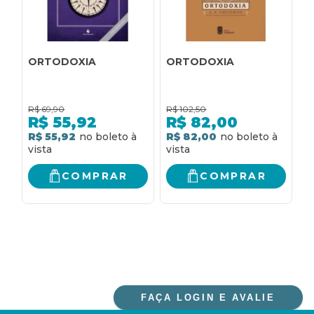
ORTODOXIA
ORTODOXIA
O
R$
69,90
R$
102,50
R
R$
55,92
R$
82,00
R$ 55,92
R$ 82,00
R
COMPRAR
COMPRAR
FAÇA LOGIN E AVALIE