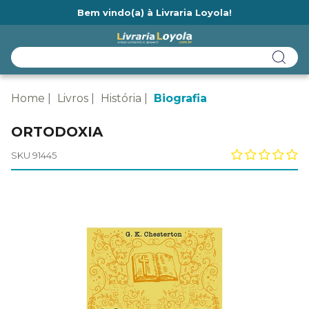
Bem vindo(a) à Livraria Loyola!
Ainda não tem cadastro na Livraria Loyola?
Home
Livros
História
Biografia
ORTODOXIA
SKU 91445