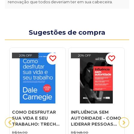
renovação que todos deveriam ter em sua cabeceira.
Sugestões de compra
20% OFF
20% OFF
COMO DESFRUTAR
INFLUÊNCIA SEM
P
SUA VIDA E SEU
AUTORIDADE - COMO
d
TRABALHO: TRECHOS
LIDERAR PESSOAS
m
SELECIONADOS DE
QUE NÃO SE
c
R$
54,90
R$
148,90
R