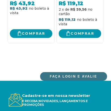
COMO FAZER AMIGOS
REPORTAM A VOCÊ -
R$
43,92
R$
119,12
E INFLUENCIAR
COMO CONSTRUIR
R$ 43,92
R
2
x
de
R$ 59,56
PESSOAS E COMO
RELACIONAMENTOS
EVITAR
EFETIVOS E CRIAR
R$ 119,12
PREOCUPAÇÕES E
ALIADOS. COMO
COMEÇAR A VIVER
INFLUENCIAR CHEFES,
CLIENTES E OUTROS
COMPRAR
COMPRAR
PARCEIROS
FAÇA LOGIN E AVALIE
Cadastre-se em nossa newsletter
E RECEBA NOVIDADES, LANÇAMENTOS E
PROMOÇÕES