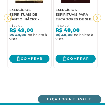
EXERCÍCIOS
EXERCÍCIOS
M
ESPIRITUAIS DE
ESPIRITUAIS PARA
D
SANTO INÁCIO: -
EUCADORES DE SI E
E
RELEITURAS A PARTIR
DOS OUTROS:
C
R$
70,00
R$
60,00
R
DAS CIÊNCIAS
PRINCÍPIO E
L
R$
49,00
R$
48,00
HUMANAS, DA
FUNDAMENTO EM
D
R$ 49,00
R$ 48,00
R
FILOSOFIA, DA
SANTO INÁCIO DE
E
TEOLOGIA E DA
LOYOLA E SÃO
C
PASTORAL
FRANCISCO DE ASSIS
COMPRAR
COMPRAR
FAÇA LOGIN E AVALIE