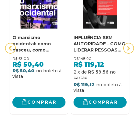
O marxismo
INFLUÊNCIA SEM
H
ocidental: como
AUTORIDADE - COMO
G
nasceu, como
LIDERAR PESSOAS
T
morreu, como pode
QUE NÃO SE
N
R$
63,00
R$
148,90
R
renascer
REPORTAM A VOCÊ -
C
R$
50,40
R$
119,12
COMO CONSTRUIR
T
R$ 50,40
R
2
x
de
R$ 59,56
RELACIONAMENTOS
N
EFETIVOS E CRIAR
R$ 119,12
ALIADOS. COMO
INFLUENCIAR CHEFES,
CLIENTES E OUTROS
COMPRAR
COMPRAR
PARCEIROS