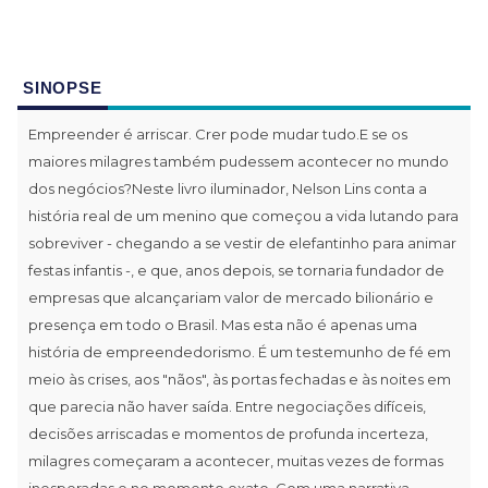
SINOPSE
Empreender é arriscar. Crer pode mudar tudo.E se os
maiores milagres também pudessem acontecer no mundo
dos negócios?Neste livro iluminador, Nelson Lins conta a
história real de um menino que começou a vida lutando para
sobreviver - chegando a se vestir de elefantinho para animar
festas infantis -, e que, anos depois, se tornaria fundador de
empresas que alcançariam valor de mercado bilionário e
presença em todo o Brasil. Mas esta não é apenas uma
história de empreendedorismo. É um testemunho de fé em
meio às crises, aos "nãos", às portas fechadas e às noites em
que parecia não haver saída. Entre negociações difíceis,
decisões arriscadas e momentos de profunda incerteza,
milagres começaram a acontecer, muitas vezes de formas
inesperadas e no momento exato. Com uma narrativa