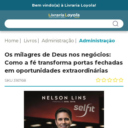
Bem vindo(a) à Livraria Loyola!
Ainda não tem cadastro na Livraria Loyola?
Home
Livros
Administração
Administração
Os milagres de Deus nos negócios:
Como a fé transforma portas fechadas
em oportunidades extraordinárias
SKU 316768