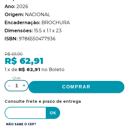
Ano:
2026
Origem:
NACIONAL
Encadernação:
BROCHURA
Dimensões:
15.5 x 1.1 x 23
ISBN:
9786550477936
R$ 69,90
R$ 62,91
1
x
de
R$ 62,91
no
Boleto
Qtde.
-
+
Consulte frete e prazo de entrega
NÃO SABE O CEP?