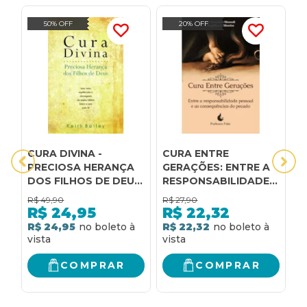
50% OFF
20% OFF
CURA DIVINA -
CURA ENTRE
J
PRECIOSA HERANÇA
GERAÇÕES: ENTRE A
E
DOS FILHOS DE DEUS:
RESPONSABILIDADE
M
UMA VISÃO
PESSOAL E AS
D
R$
49,90
R$
27,90
R
EQUILIBRADA E
CONSEQUÊNCIAS DO
R
R$
24,95
R$
22,32
ABRANGENTE DO
PECADO
N
R$ 24,95
R$ 22,32
R
ENSINO BÍBLICO
SOBRE A CURA PELA
FÉ.
COMPRAR
COMPRAR