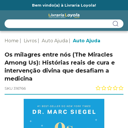
Bem vindo(a) à Livraria Loyola!
Ainda não tem cadastro na Livraria Loyola?
Home
Livros
Auto Ajuda
Auto Ajuda
Os milagres entre nós (The Miracles
Among Us): Histórias reais de cura e
intervenção divina que desafiam a
medicina
SKU 316766