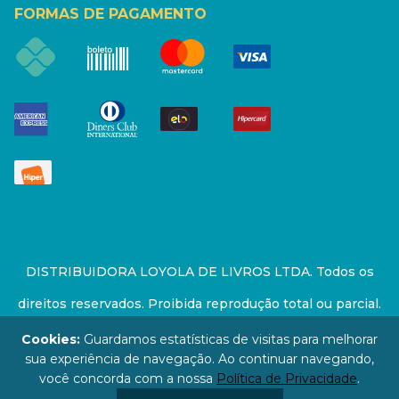
FORMAS DE PAGAMENTO
DISTRIBUIDORA LOYOLA DE LIVROS LTDA. Todos os
direitos reservados. Proibida reprodução total ou parcial.
Preços e estoque sujeito a alterações sem aviso prévio.
Cookies:
Guardamos estatísticas de visitas para melhorar
sua experiência de navegação. Ao continuar navegando,
67.946.814/0001-94 - LOJA - Rua Senador Feijó - São
você concorda com a nossa
Política de Privacidade
.