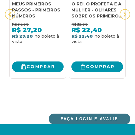
MEUS PRIMEIROS
O REI, O PROFETA E A
O
PASSOS - PRIMEIROS
MULHER - OLHARES
B
NÚMEROS
SOBRE OS PRIMEIROS
A
REIS DE ISRAEL:
I
R$
34,00
R$
32,00
R
OLHARES SOBRE OS
V
R$
27,20
R$
22,40
PRIMEIROS REIS DE
F
R$ 27,20
R$ 22,40
2
ISRAEL
P
M
R
G
P
I
COMPRAR
COMPRAR
FAÇA LOGIN E AVALIE