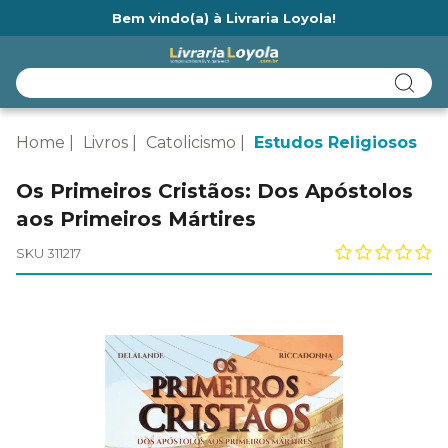
Bem vindo(a) à Livraria Loyola!
Ainda não tem cadastro na Livraria Loyola?
Home
Livros
Catolicismo
Estudos Religiosos
Os Primeiros Cristãos: Dos Apóstolos
aos Primeiros Mártires
SKU 311217