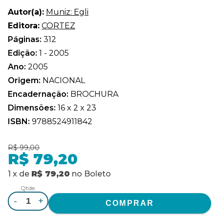
Autor(a):
Muniz: Egli
Editora:
CORTEZ
Páginas:
312
Edição:
1 - 2005
Ano:
2005
Origem:
NACIONAL
Encadernação:
BROCHURA
Dimensões:
16 x 2 x 23
ISBN:
9788524911842
R$ 99,00
R$ 79,20
1
x
de
R$ 79,20
no
Boleto
Qtde.
-
+