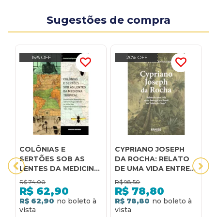
Sugestões de compra
15% OFF
20% OFF
COLÔNIAS E
CYPRIANO JOSEPH
D
SERTÕES SOB AS
DA ROCHA: RELATO
B
LENTES DA MEDICINA
DE UMA VIDA ENTRE
E
TROPICAL:
PORTUGAL E O
E
R$
74,00
R$
98,50
R
ENCONTROS E
BRASIL NA "IDADE DO
d
R$
62,90
R$
78,80
DESENCONTROS
OURO"
i
R$ 62,90
R$ 78,80
R
ENTRE PORTUGAL E
o
BRASIL NA TRILHA