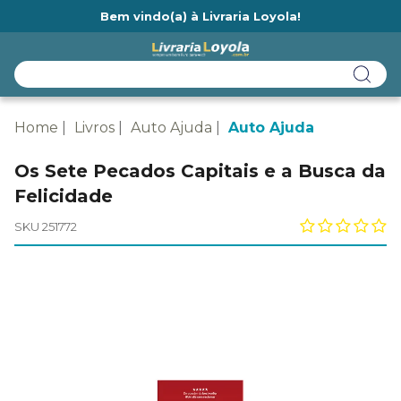
Bem vindo(a) à Livraria Loyola!
Ainda não tem cadastro na Livraria Loyola?
Home
Livros
Auto Ajuda
Auto Ajuda
Os Sete Pecados Capitais e a Busca da
Felicidade
SKU 251772