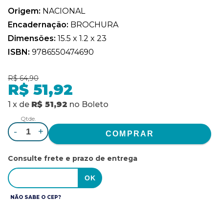
Origem:
NACIONAL
Encadernação:
BROCHURA
Dimensões:
15.5 x 1.2 x 23
ISBN:
9786550474690
R$ 64,90
R$ 51,92
1
x
de
R$ 51,92
no
Boleto
Qtde.
-
+
Consulte frete e prazo de entrega
NÃO SABE O CEP?