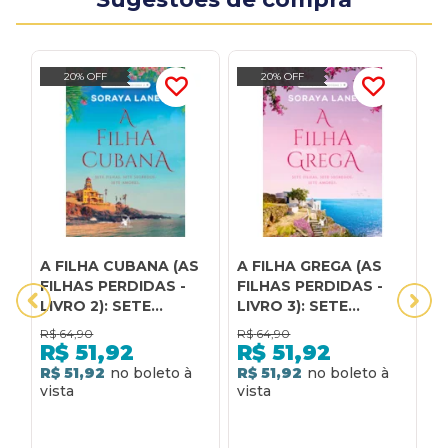
20% OFF
20% OFF
A FILHA CUBANA (AS
A FILHA GREGA (AS
A
FILHAS PERDIDAS -
FILHAS PERDIDAS -
F
LIVRO 2): SETE
LIVRO 3): SETE
L
FILHAS. SETE
FILHAS. SETE
S
R$
64,90
R$
64,90
R
SEGREDOS. SETE
SEGREDOS. SETE
S
R$
51,92
R$
51,92
AMORES.
AMORES.
R$ 51,92
R$ 51,92
R