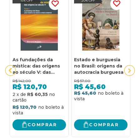
15% OFF
20% OFF
As fundações da
Estado e burguesia
H
mística: das origens
no Brasil: origens da
S
ao século V: das
autocracia burguesa
O
origens ao século V
R$
142,00
R$
57,00
R
R$
120,70
R$
45,60
R$ 45,60
R
2
x
de
R$ 60,35
R$ 120,70
COMPRAR
COMPRAR