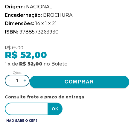
Origem:
NACIONAL
Encadernação:
BROCHURA
Dimensões:
14 x 1 x 21
ISBN:
9788573263930
R$ 65,00
R$ 52,00
1
x
de
R$ 52,00
no
Boleto
Qtde.
-
+
Consulte frete e prazo de entrega
NÃO SABE O CEP?