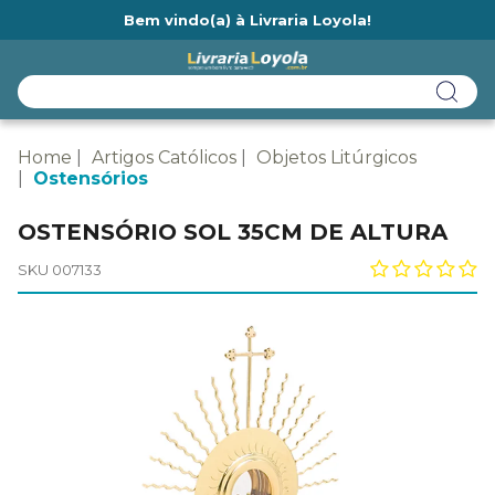
Bem vindo(a) à Livraria Loyola!
Ainda não tem cadastro na Livraria Loyola?
Home
Artigos Católicos
Objetos Litúrgicos
Ostensórios
OSTENSÓRIO SOL 35CM DE ALTURA
SKU 007133