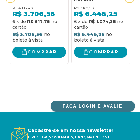
E
R$
4.118,40
R$
7.162,50
R
R$
3.706,56
R$
6.446,25
6
x
de
R$ 617,76
6
x
de
R$ 1.074,38
6
R$ 3.706,56
R$ 6.446,25
R
COMPRAR
COMPRAR
FAÇA LOGIN E AVALIE
Cadastre-se em nossa newsletter
E RECEBA NOVIDADES, LANÇAMENTOS E