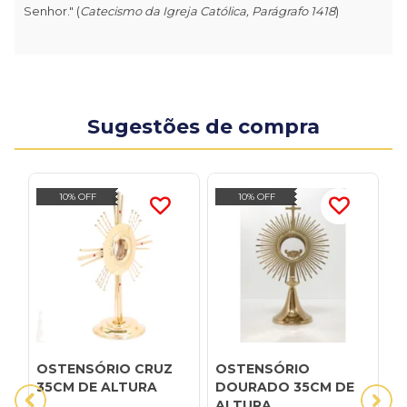
Senhor." (
Catecismo da Igreja Católica, Parágrafo 1418
)
Sugestões de compra
10% OFF
10% OFF
OSTENSÓRIO CRUZ
OSTENSÓRIO
O
35CM DE ALTURA
DOURADO 35CM DE
L
ALTURA
X