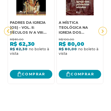
PADRES DA IGREJA
A MÍSTICA
A
(OS) - VOL. II:
TEOLÓGICA NA
F
SÉCULOS IV A VIII:
IGREJA DOS
I
VOLUME II: SÉCULOS
PRIMEIROS SÉCULOS
XV
R$
89,00
R$
100,00
R
IV A VIII
R$
62,30
R$
80,00
R$ 62,30
R$ 80,00
R
COMPRAR
COMPRAR