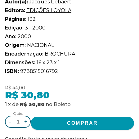
Autor(a):
Jacques Liébaert
Editora:
EDIÇÕES LOYOLA
Páginas:
192
Edição:
3 - 2000
Ano:
2000
Origem:
NACIONAL
Encadernação:
BROCHURA
Dimensões:
16 x 23 x 1
ISBN:
9788515016792
R$ 44,00
R$ 30,80
1
x
de
R$ 30,80
no
Boleto
Qtde.
-
+
Consulte frete e prazo de entrega