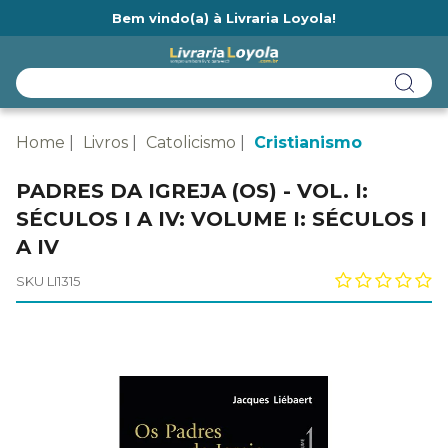
Bem vindo(a) à Livraria Loyola!
Ainda não tem cadastro na Livraria Loyola?
Home
Livros
Catolicismo
Cristianismo
PADRES DA IGREJA (OS) - VOL. I:
SÉCULOS I A IV: VOLUME I: SÉCULOS I
A IV
SKU LI1315