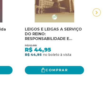
ida
LEIGOS E LEIGAS A SERVIÇO
NOS
DO REINO:
HIS
RESPONSABILIDADE E
SEN
PROTAGONISMO A PARTIR
CRI
R$
52,88
R$
15,
DO DOCUMENTO DE
R$
44,95
R$
APARECIDA
R$ 44,95
R$ 1
COMPRAR