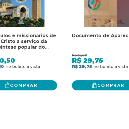
pulos e missionários de
Documento de Aparec
Cristo a serviço da
síntese popular do
ento de aparecida
R$
35,00
0,50
R$
29,75
50
R$ 29,75
COMPRAR
COMPRAR