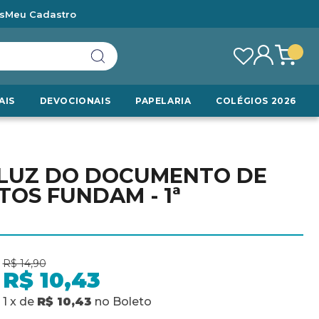
s
Meu Cadastro
AIS
DEVOCIONAIS
PAPELARIA
COLÉGIOS 2026
 LUZ DO DOCUMENTO DE
OS FUNDAM - 1ª
R$ 14,90
R$ 10,43
1
x
de
R$ 10,43
no
Boleto