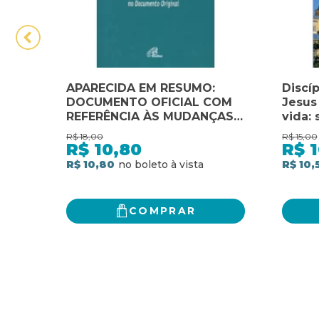
APARECIDA EM RESUMO:
Discí
DOCUMENTO OFICIAL COM
Jesus 
REFERÊNCIA ÀS MUDANÇAS
vida: 
EFETUADAS NO
docum
R$
18,00
R$
15,00
DOCUMENTO ORIGINA
R$
10,80
R$
1
R$ 10,80
R$ 10,
COMPRAR