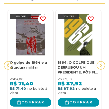
15% OFF
20% OFF
O golpe de 1964 e a
1964: O GOLPE QUE
M
ditadura militar
DERRUBOU UM
s
PRESIDENTE, PÔS FIM
d
AO REGIME
u
R$
84,00
R$
109,90
R
DEMOCRÁTICO E
p
R$
71,40
R$
87,92
INSTITUIU A
R$ 71,40
R$ 87,92
R
DITADURA MILITAR
NO BRASIL
COMPRAR
COMPRAR