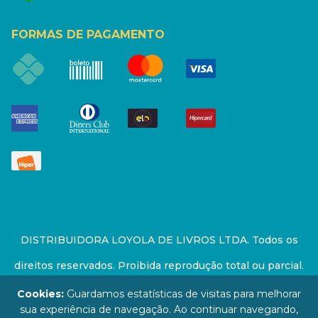
FORMAS DE PAGAMENTO
DISTRIBUIDORA LOYOLA DE LIVROS LTDA. Todos os
direitos reservados. Proibida reprodução total ou parcial.
Preços e estoque sujeito a alterações sem aviso prévio.
Cookies:
Guardamos estatísticas de visitas para melhorar
sua experiência de navegação. Ao continuar navegando,
67.946.814/0001-94 - LOJA - Rua Senador Feijó - São