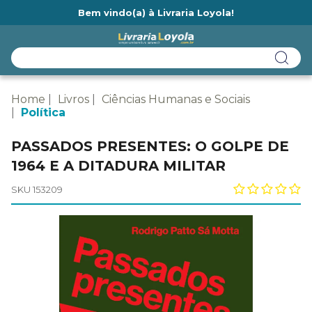
Bem vindo(a) à Livraria Loyola!
Ainda não tem cadastro na Livraria Loyola?
Home
Livros
Ciências Humanas e Sociais
Política
PASSADOS PRESENTES: O GOLPE DE
1964 E A DITADURA MILITAR
SKU 153209