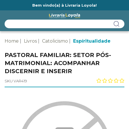
Bem vindo(a) à Livraria Loyola!
Ainda não tem cadastro na Livraria Loyola?
Home
Livros
Catolicismo
Espíritualidade
PASTORAL FAMILIAR: SETOR PÓS-
MATRIMONIAL: ACOMPANHAR
DISCERNIR E INSERIR
SKU VAR419