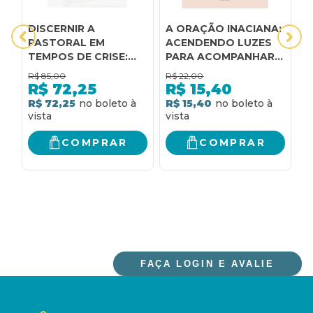
DISCERNIR A
A ORAÇÃO INACIANA:
A
PASTORAL EM
ACENDENDO LUZES
a
TEMPOS DE CRISE:
PARA ACOMPANHAR E
p
REALIDADE,
DISCERNIR A VIDA AO
e
R$
85,00
R$
22,00
R
DESAFIOS, TAREFAS:
MODO INACIANO
v
R$
72,25
R$
15,40
CONTRIBUIÇÕES DO
p
R$ 72,25
R$ 15,40
R
1º. CONGRESSO
BRASILEIRO DE
TEOLOGIA PASTORAL
COMPRAR
COMPRAR
FAÇA LOGIN E AVALIE