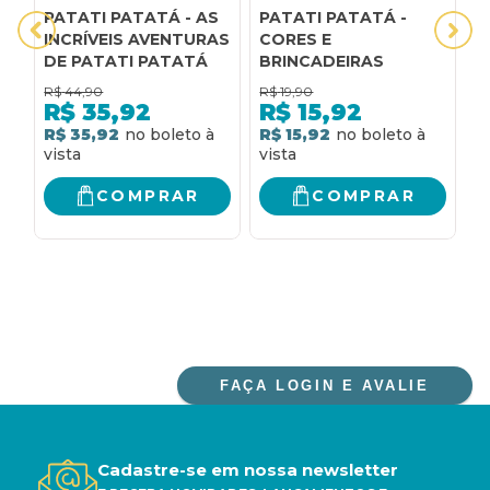
PATATI PATATÁ - AS
PATATI PATATÁ -
A
INCRÍVEIS AVENTURAS
CORES E
M
DE PATATI PATATÁ
BRINCADEIRAS
A
V
R$
44,90
R$
19,90
R
R$
35,92
R$
15,92
R$ 35,92
R$ 15,92
R
COMPRAR
COMPRAR
FAÇA LOGIN E AVALIE
Cadastre-se em nossa newsletter