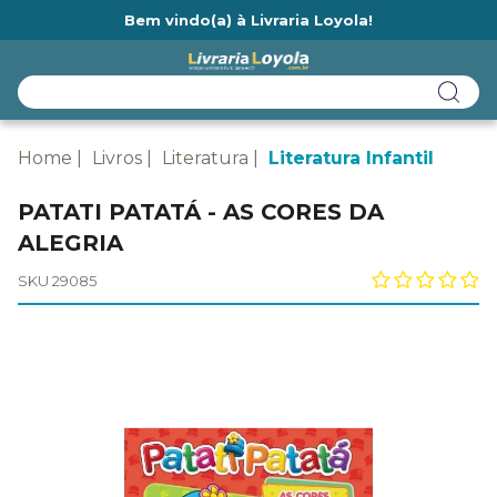
Bem vindo(a) à Livraria Loyola!
Ainda não tem cadastro na Livraria Loyola?
Home
Livros
Literatura
Literatura Infantil
PATATI PATATÁ - AS CORES DA
ALEGRIA
SKU 29085