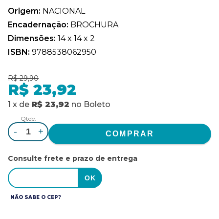
Origem:
NACIONAL
Encadernação:
BROCHURA
Dimensões:
14 x 14 x 2
ISBN:
9788538062950
R$ 29,90
R$ 23,92
1
x
de
R$ 23,92
no
Boleto
Qtde.
-
+
Consulte frete e prazo de entrega
NÃO SABE O CEP?