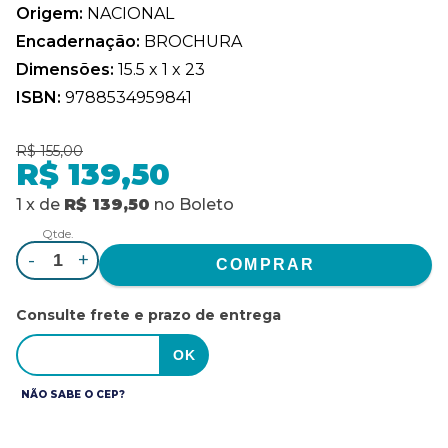
Origem:
NACIONAL
Encadernação:
BROCHURA
Dimensões:
15.5 x 1 x 23
ISBN:
9788534959841
R$ 155,00
R$ 139,50
1
x
de
R$ 139,50
no
Boleto
Qtde.
-
+
Consulte frete e prazo de entrega
NÃO SABE O CEP?