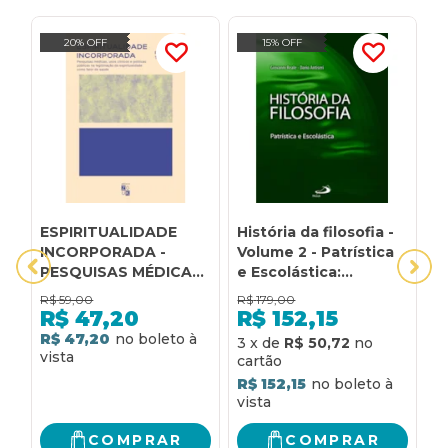
20% OFF
15% OFF
ESPIRITUALIDADE
História da filosofia -
T
INCORPORADA -
Volume 2 - Patrística
e
PESQUISAS MÉDICAS,
e Escolástica:
s
USOS CLÍNICOS E
patrística e
p
R$
59,00
R$
179,00
R
POLÍTICAS PÚBLICAS
escolástica
e
R$
47,20
R$
152,15
NA LEGITIMAÇÃO DA
á
R$ 47,20
3
x
de
R$ 50,72
5
ESPIRITUALIDADE
COMO FATOR DE
R$ 152,15
R
SAÚDE
COMPRAR
COMPRAR