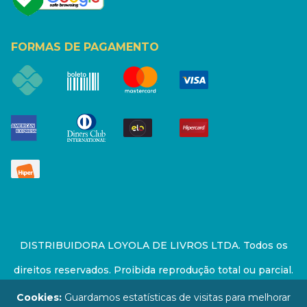
FORMAS DE PAGAMENTO
DISTRIBUIDORA LOYOLA DE LIVROS LTDA. Todos os
direitos reservados. Proibida reprodução total ou parcial.
Preços e estoque sujeito a alterações sem aviso prévio.
Cookies:
Guardamos estatísticas de visitas para melhorar