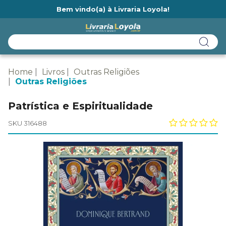
Bem vindo(a) à Livraria Loyola!
Ainda não tem cadastro na Livraria Loyola?
Home
Livros
Outras Religiões
Outras Religiões
Patrística e Espiritualidade
SKU 316488