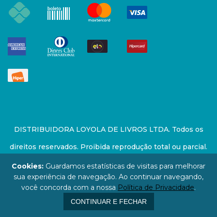
DISTRIBUIDORA LOYOLA DE LIVROS LTDA. Todos os
direitos reservados. Proibida reprodução total ou parcial.
Preços e estoque sujeito a alterações sem aviso prévio.
Cookies:
Guardamos estatísticas de visitas para melhorar
sua experiência de navegação. Ao continuar navegando,
67.946.814/0001-94 - LOJA - Rua Senador Feijó - São
você concorda com a nossa
Política de Privacidade
.
Paulo / SP - CEP: 01006-000
CONTINUAR E FECHAR