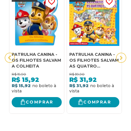
PATRULHA CANINA -
PATRULHA CANINA -
P
OS FILHOTES SALVAM
OS FILHOTES SALVAM
O
A COLHEITA
AS QUATRO
O
ESTAÇÕES
R$
19,90
R$
39,90
R
R$
15,92
R$
31,92
R$ 15,92
R$ 31,92
R
COMPRAR
COMPRAR