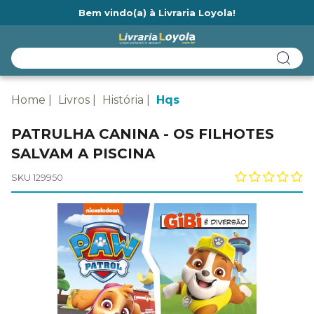
Bem vindo(a) à Livraria Loyola!
Ainda não tem cadastro na Livraria Loyola?
Home
Livros
História
Hqs
PATRULHA CANINA - OS FILHOTES
SALVAM A PISCINA
SKU 129950