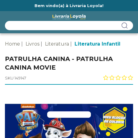
Bem vindo(a) à Livraria Loyola!
Ainda não tem cadastro na Livraria Loyola?
Home
Livros
Literatura
Literatura Infantil
PATRULHA CANINA - PATRULHA
CANINA MOVIE
SKU 149147