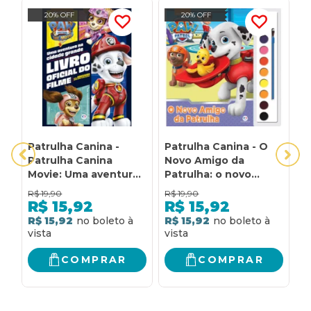
20% OFF
20% OFF
Patrulha Canina -
Patrulha Canina - O
P
Patrulha Canina
Novo Amigo da
P
Movie: Uma aventura
Patrulha: o novo
P
na cidade grande: O
amigo da Patrulha
R$
19,90
R$
19,90
R
livro oficial do filme
R$
15,92
R$
15,92
R$ 15,92
R$ 15,92
R
COMPRAR
COMPRAR