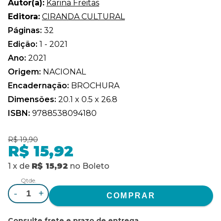
Autor(a):
Karina Freitas
Editora:
CIRANDA CULTURAL
Páginas:
32
Edição:
1 - 2021
Ano:
2021
Origem:
NACIONAL
Encadernação:
BROCHURA
Dimensões:
20.1 x 0.5 x 26.8
ISBN:
9788538094180
R$ 19,90
R$ 15,92
1
x
de
R$ 15,92
no
Boleto
Qtde.
-
+
Consulte frete e prazo de entrega