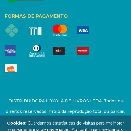
FORMAS DE PAGAMENTO
DISTRIBUIDORA LOYOLA DE LIVROS LTDA. Todos os
direitos reservados. Proibida reprodução total ou parcial.
Preços e estoque sujeito a alterações sem aviso prévio.
Cookies:
Guardamos estatísticas de visitas para melhorar
sua experiência de navegação. Ao continuar navegando,