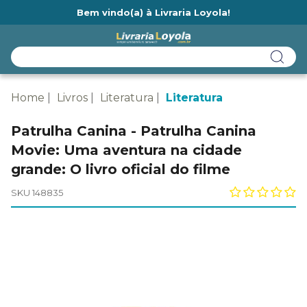
Bem vindo(a) à Livraria Loyola!
Ainda não tem cadastro na Livraria Loyola?
Home
Livros
Literatura
Literatura
Patrulha Canina - Patrulha Canina
Movie: Uma aventura na cidade
grande: O livro oficial do filme
SKU 148835