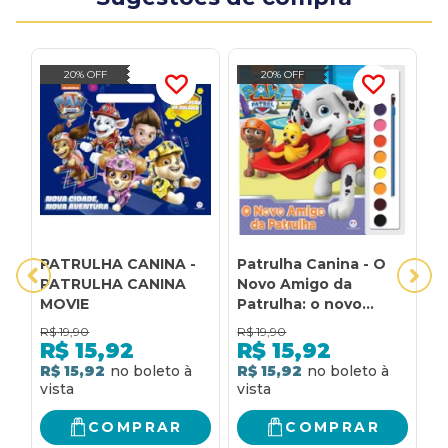
20% OFF
20% OFF
PATRULHA CANINA -
Patrulha Canina - O
P
PATRULHA CANINA
Novo Amigo da
P
MOVIE
Patrulha: o novo
P
amigo da Patrulha
R$
19,90
R$
19,90
R
R$
15,92
R$
15,92
R$ 15,92
R$ 15,92
R
COMPRAR
COMPRAR