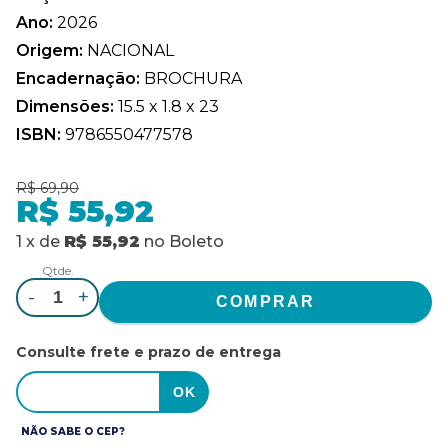
Ano:
2026
Origem:
NACIONAL
Encadernação:
BROCHURA
Dimensões:
15.5 x 1.8 x 23
ISBN:
9786550477578
R$ 69,90
R$ 55,92
1
x
de
R$ 55,92
no
Boleto
Qtde.
-
+
Consulte frete e prazo de entrega
NÃO SABE O CEP?