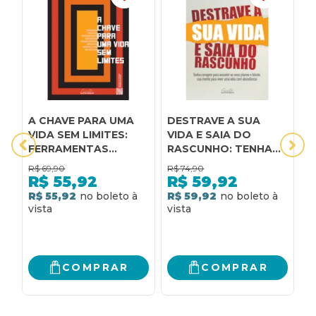
A CHAVE PARA UMA
DESTRAVE A SUA
O
VIDA SEM LIMITES:
VIDA E SAIA DO
d
FERRAMENTAS
RASCUNHO: TENHA
m
PRÁTICAS DE
CORAGEM PARA
C
R$
69,90
R$
74,90
R
AUTOCONHECIMENTO
ASSUMIR OS SEUS
c
R$
55,92
R$
59,92
PARA DESFAZER
PLANOS E BLINDE
t
R$ 55,92
R$ 59,92
R
CRENÇAS
SUA MENTE PARA
p
LIMITANTES,
VIVER UMA VIDA COM
LIBERTAR SEU
ABUNDÂNCIA
POTENCIAL E VIVER
UMA VIDA PLENA
COMPRAR
COMPRAR