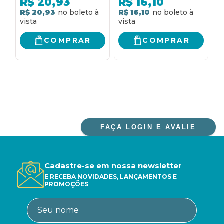
R$
20,93
R$
16,10
impossíveis
p
R$ 20,93
R$ 16,10
R
f
COMPRAR
COMPRAR
FAÇA LOGIN E AVALIE
Cadastre-se em nossa newsletter
E RECEBA NOVIDADES, LANÇAMENTOS E
PROMOÇÕES