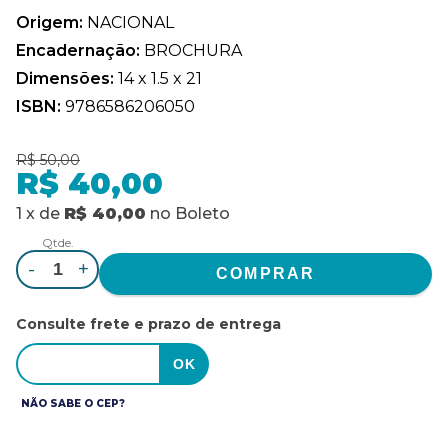
Origem:
NACIONAL
Encadernação:
BROCHURA
Dimensões:
14 x 1.5 x 21
ISBN:
9786586206050
R$ 50,00
R$ 40,00
1
x
de
R$ 40,00
no
Boleto
Qtde.
-
+
Consulte frete e prazo de entrega
NÃO SABE O CEP?