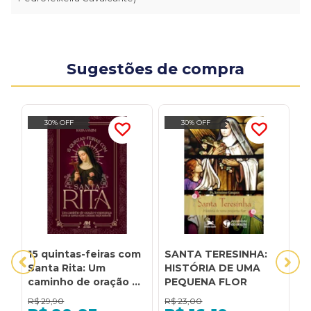
Sugestões de compra
30% OFF
30% OFF
15 quintas-feiras com
SANTA TERESINHA:
A
Santa Rita: Um
HISTÓRIA DE UMA
c
caminho de oração e
PEQUENA FLOR
c
esperança com a
c
R$
29,90
R$
23,00
R
santa das causas
r