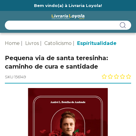
Bem vindo(a) à Livraria Loyola!
Ainda não tem cadastro na Livraria Loyola?
Home
Livros
Catolicismo
Espíritualidade
Pequena via de santa teresinha:
caminho de cura e santidade
SKU 156149