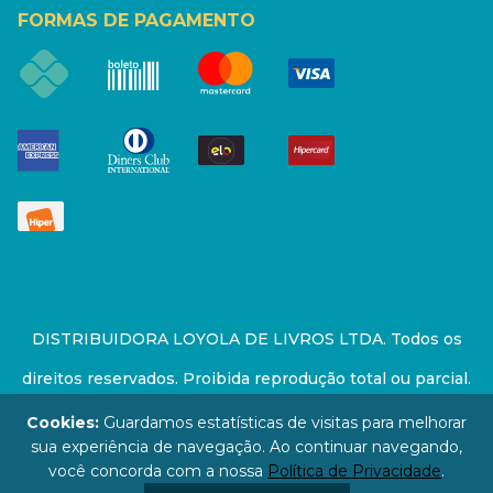
FORMAS DE PAGAMENTO
DISTRIBUIDORA LOYOLA DE LIVROS LTDA. Todos os
direitos reservados. Proibida reprodução total ou parcial.
Preços e estoque sujeito a alterações sem aviso prévio.
Cookies:
Guardamos estatísticas de visitas para melhorar
sua experiência de navegação. Ao continuar navegando,
67.946.814/0001-94 - LOJA - Rua Senador Feijó - São
você concorda com a nossa
Política de Privacidade
.