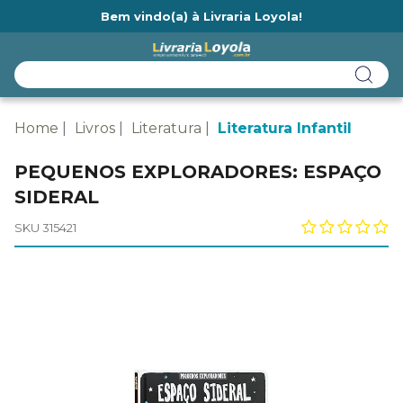
Bem vindo(a) à Livraria Loyola!
Ainda não tem cadastro na Livraria Loyola?
Home
Livros
Literatura
Literatura Infantil
PEQUENOS EXPLORADORES: ESPAÇO
SIDERAL
SKU 315421