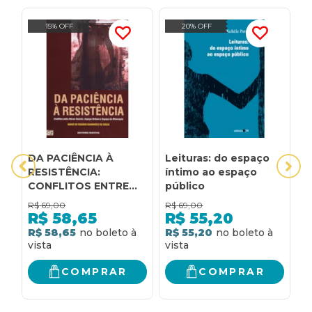
15% OFF
20% OFF
DA PACIÊNCIA À
Leituras: do espaço
O
RESISTÊNCIA:
íntimo ao espaço
c
CONFLITOS ENTRE
público
e
ATORES SOCIAIS,
t
R$
69,00
R$
69,00
R
ESPAÇO URBANO E
l
R$
58,65
R$
55,20
ESPAÇO DE
R$ 58,65
R$ 55,20
R
MINERAÇÃO
COMPRAR
COMPRAR