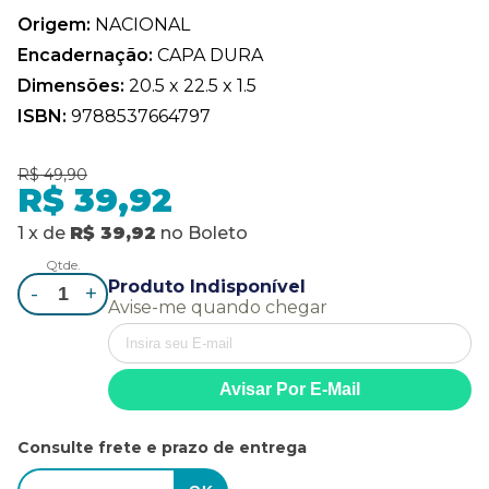
Origem:
NACIONAL
Encadernação:
CAPA DURA
Dimensões:
20.5 x 22.5 x 1.5
ISBN:
9788537664797
R$ 49,90
R$ 39,92
1
x
de
R$ 39,92
no
Boleto
Qtde.
Produto Indisponível
-
+
Avise-me quando chegar
Consulte frete e prazo de entrega