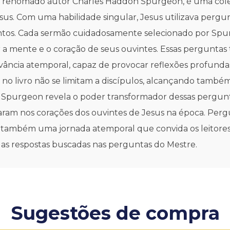
 do renomado autor Charles Haddon Spurgeon, é uma co
us. Com uma habilidade singular, Jesus utilizava pergun
ntos. Cada sermão cuidadosamente selecionado por Spu
ar a mente e o coração de seus ouvintes. Essas pergunta
cia atemporal, capaz de provocar reflexões profundas 
no livro não se limitam a discípulos, alcançando també
, Spurgeon revela o poder transformador dessas pergun
ram nos corações dos ouvintes de Jesus na época. Perg
ambém uma jornada atemporal que convida os leitores a 
das respostas buscadas nas perguntas do Mestre.
Sugestões de compra