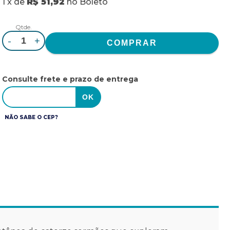
1
x
de
R$ 51,92
no
Boleto
Qtde.
-
+
Consulte frete e prazo de entrega
NÃO SABE O CEP?