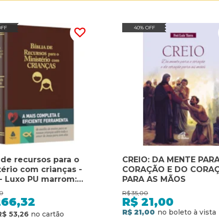
OFF
40% OFF
 de recursos para o
CREIO: DA MENTE PAR
tério com crianças -
CORAÇÃO E DO CORA
- Luxo PU marrom:
PARA AS MÃOS
menta de auxílio de
0
R$
35,00
o para as nossas
266,32
R$
21,00
ças sobre todo o amor
R$ 21,00
R$ 53,26
sus para com elas