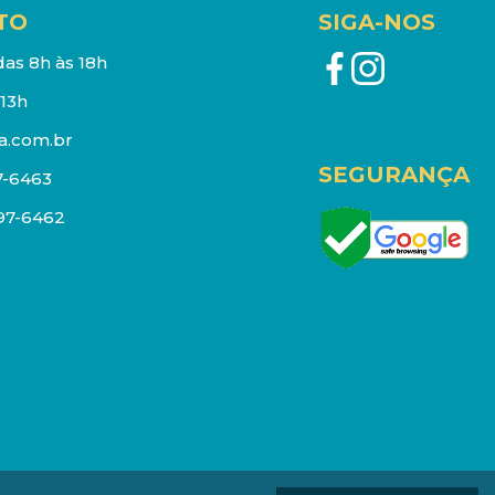
TO
SIGA-NOS
as 8h às 18h
13h
a.com.br
SEGURANÇA
7-6463
097-6462
eços e estoque sujeito a alterações sem aviso prévio.