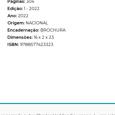
Páginas:
304
Edição:
1 - 2022
Ano:
2022
Origem:
NACIONAL
Encadernação:
BROCHURA
Dimensões:
16 x 2 x 23
ISBN:
9788577423323