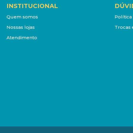
INSTITUCIONAL
DÚVI
Quem somos
Polític
Nossas lojas
Trocas 
Atendimento
DISTRIBUIDORA LOYOLA DE LIVROS LTDA. Todos os direit