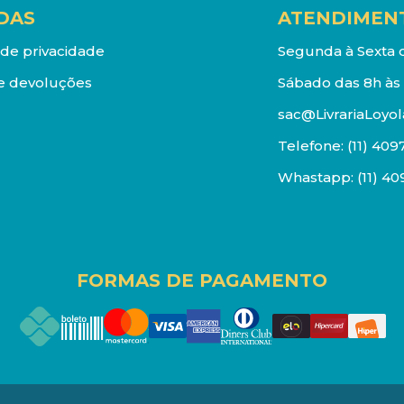
DAS
ATENDIMEN
a de privacidade
Segunda à Sexta d
e devoluções
Sábado das 8h às 
sac@LivrariaLoyol
Telefone:
(11) 409
Whastapp:
(11) 4
FORMAS DE PAGAMENTO
os reservados. Proibida reprodução total ou parcial. Pr