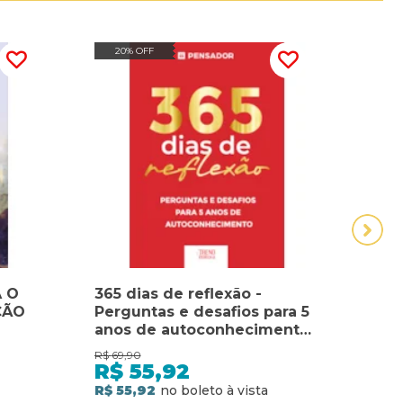
20% OFF
10
A O
365 dias de reflexão -
CD 
ÇÃO
Perguntas e desafios para 5
PAR
anos de autoconhecimento:
ESPI
Perguntas e desafios para 5
COR
R$
69,90
R$
13,
anos de autoconhecimento
R$
55,92
R$
R$ 55,92
R$ 11